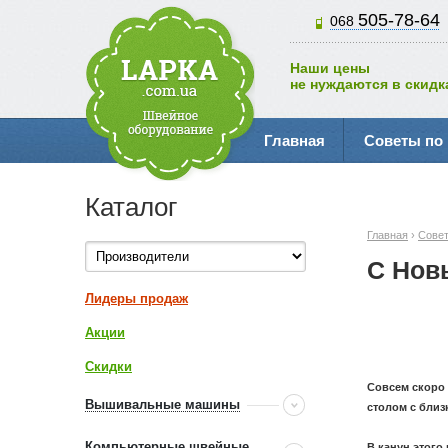
505-78-64
068
Наши цены
не нуждаются в скидк
Главная
Советы по
Каталог
Главная
›
Совет
С Нов
Лидеры продаж
Акции
Скидки
Совсем скоро 
Вышивальные машины
столом с бли
Компьютерные швейные
В канун этого