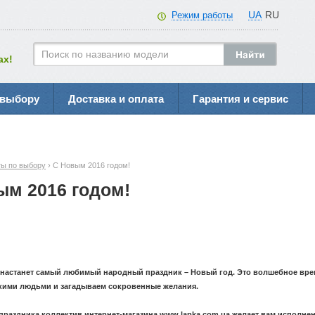
UA
RU
Режим работы
ах!
 выбору
Доставка и оплата
Гарантия и сервис
ы по выбору
› С Новым 2016 годом!
ым 2016 годом!
настанет самый любимый народный праздник – Новый год. Это волшебное врем
зкими людьми и загадываем сокровенные желания.
 праздника коллектив интернет-магазина www.lapka.com.ua
желает вам исполнен