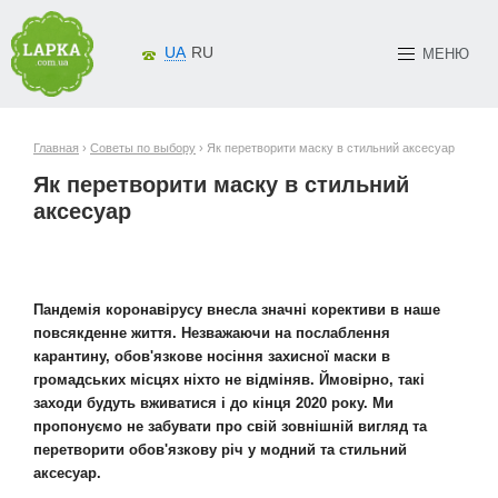
UA
RU
МЕНЮ
Главная
›
Советы по выбору
› Як перетворити маску в стильний аксесуар
Як перетворити маску в стильний
аксесуар
Пандемія коронавірусу внесла значні корективи в наше
повсякденне життя. Незважаючи на послаблення
карантину, обов'язкове носіння захисної маски в
громадських місцях ніхто не відміняв. Ймовірно, такі
заходи будуть вживатися і до кінця 2020 року. Ми
пропонуємо не забувати про свій зовнішній вигляд та
перетворити обов'язкову річ у модний та стильний
аксесуар.