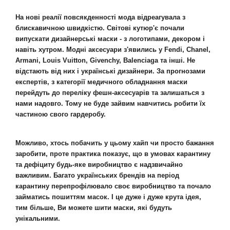
На нові реалії повсякденності мода відреагувала з
блискавичною швидкістю. Світові кутюр'є почали
випускати дизайнерські маски - з логотипами, декором і
навіть хутром. Модні аксесуари з'явились у Fendi, Chanel,
Armani, Louis Vuitton, Givenchy, Balenciaga та інші. Не
відстають від них і українські дизайнери. За прогнозами
експертів, з категорії медичного обладнання маски
перейдуть до переліку фешн-аксесуарів та залишаться з
нами надовго. Тому не буде зайвим навчитись робити їх
частиною свого гардеробу.
Можливо, хтось побачить у цьому хайп чи просто бажання
заробити, проте практика показує, що в умовах карантину
та дефіциту будь-яке виробництво є надзвичайно
важливим. Багато українських брендів на період
карантину перепрофілювало своє виробництво та почало
займатись пошиттям масок. І це дуже і дуже крута ідея,
тим більше, Ви можете шити маски, які будуть
унікальними.