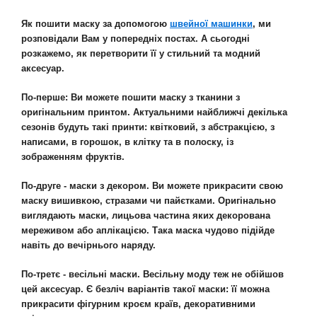
Як пошити маску за допомогою
швейної машинки
, ми
розповідали Вам у попередніх постах. А сьогодні
розкажемо, як перетворити її у стильний та модний
аксесуар.
По-перше: Ви можете пошити маску з тканини з
оригінальним принтом. Актуальними найближчі декілька
сезонів будуть такі принти: квітковий, з абстракцією, з
написами, в горошок, в клітку та в полоску, із
зображенням фруктів.
По-друге - маски з декором. Ви можете прикрасити свою
маску вишивкою, стразами чи пайєтками. Оригінально
виглядають маски, лицьова частина яких декорована
мереживом або аплікацією. Така маска чудово підійде
навіть до вечірнього наряду.
По-третє - весільні маски. Весільну моду теж не обійшов
цей аксесуар. Є безліч варіантів такої маски: її можна
прикрасити фігурним кроєм країв, декоративними