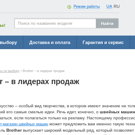
UA
RU
Режим работы
ах!
 выбору
Доставка и оплата
Гарантия и сервис
ы по выбору
› Brother – в лидерах продаж
r – в лидерах продаж
усство – особый вид творчества, в котором имеют значение не толь
 его самые смелые идеи. Речь идет, конечно, о
швейных машин
аться, если полагаться только на рекламу. Настоящему професс
может предложить вам именно такую техн
ет-магазин швейных машин
ель
Brother
выпускает широкий модельный ряд, который позволяет п