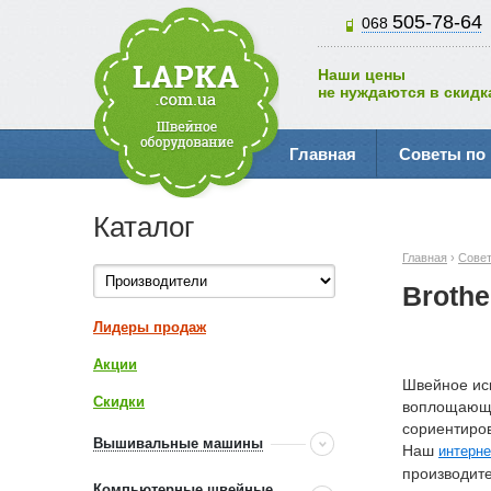
505-78-64
068
Наши цены
не нуждаются в скидк
Главная
Советы по
Каталог
Главная
›
Совет
Brothe
Лидеры продаж
Акции
Швейное иск
Скидки
воплощающий
сориентиров
Вышивальные машины
Наш
интерн
производит
Компьютерные швейные