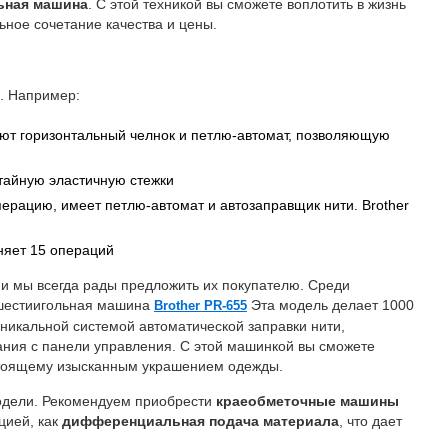
ная машина
. С этой техникой вы сможете воплотить в жизнь
ное сочетание качества и цены.
. Например:
ют горизонтальный челнок и петлю-автомат, позволяющую
тайную эластичную стежки
ерацию, имеет петлю-автомат и автозаправщик нити. Brother
яет 15 операций
и мы всегда рады предложить их покупателю. Среди
шестиигольная машина
Эта модель делает 1000
Brother PR-655
уникальной системой автоматической заправки нити,
ния с панели управления. С этой машинкой вы сможете
астоящему изысканным украшением одежды.
одели. Рекомендуем приобрести
краеобметочные машины
цией, как
дифференциальная подача материала
, что дает