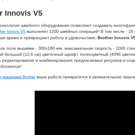
r Innovis V5
ехнологии швейного оборудования позволяют создавать многофу
выполняет 1200 швейных операций! В том числе - 16 
her Innovis V5
ше время и превращают работу в удовольствие.
Brother Innovis V
е поле вышивки - 300х180 мм, максимальная скорость - 1000 стеж
й большой (12,6 см) цветочный шрифт, полноцветный (4096 цвето
ь редактирования и комбинирования предлагаемых рисунков и соз
едложение
!
ваша работа превратится в увлекательное творче
 машинами Brother