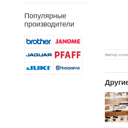
Популярные
производители
Автор ста
Други