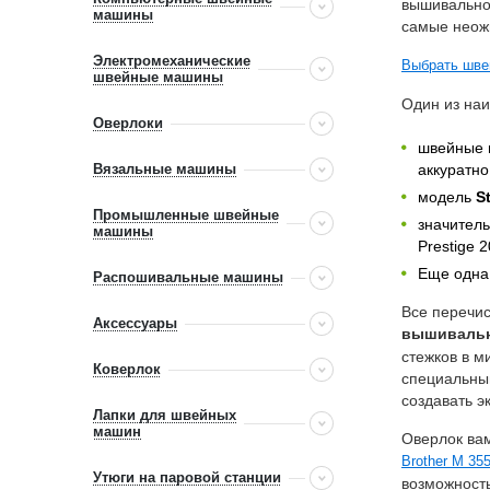
вышивально
машины
самые неожи
Электромеханические
Выбрать шве
швейные машины
Один из на
Оверлоки
швейные
Вязальные машины
аккуратно
модель
S
Промышленные швейные
значитель
машины
Prestige 
Еще одна
Распошивальные машины
Все перечи
Аксессуары
вышиваль
стежков в м
Коверлок
специальны
создавать 
Лапки для швейных
машин
Оверлок ва
Brother M 35
Утюги на паровой станции
возможност