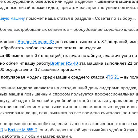
е оборудование,
оверлок
или «два в одном» -
швейно-вышиваль
данные дизайнерские идеи, при этом вас приятно удивит оптималь
поможет наша статья в разделе «Советы по выбору».
йную машину
иболее востребованных сегментов –
оборудование среднего класса
 машины
Brother Hanami 37
позволяют выполнять 37 операций, име
 обработать любое количество петель на изделии
tar 60
выполняет 37 операций, включая потайную, эластичную и по
но облегчит вашу работу
Brother RS 40
эта машина выполняет 21 оп
200 осуществляет 17 швейных программ
 популярная модель среди машин среднего класса -
RS 21
– выполн
сленные модели являются на сегодняшний день лидерами продаж, 
ных машин
повышенным спросом пользуется профессиональная 
инуту, обладает большой и удобной цветной панелью управления, 
м приспособлением для вышивки кепок, возможностью редактирова
эксклюзивные вещи, ведь вышивка во все времена считалась по-н
м непременно понадобится, если вы шьете законченные готовые м
и
: они обладают такой чрезвычайно удобной функ
5D
Brother M 555 D
ь работать с любыми материалами.