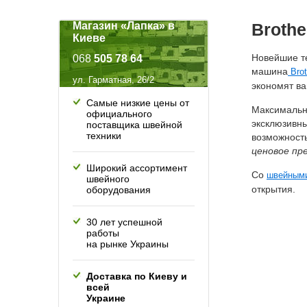
Магазин «Лапка» в
Brothe
Киеве
Новейшие т
068
505 78 64
машина
Brot
ул. Гарматная, 26/2
экономят ва
Самые низкие цены от
Максимально
официального
эксклюзивны
поставщика швейной
техники
возможност
ценовое пр
Широкий ассортимент
Со
швейными
швейного
открытия.
оборудования
30 лет успешной
работы
на рынке Украины
Доставка по Киеву и
всей
Украине