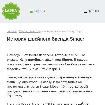
UA
RU
МЕНЮ
Главная
›
Советы по выбору
› История швейного бренда Singer
История швейного бренда Singer
Пожалуй, нет такого человека, который в жизни не
слышал бы о
швейных машинках Singer
. В нашем
магазине Лапка представлен широкий выбор различных
моделей этой знаменитой фирмы.
Такой, как мы привыкли видеть современную швейную
машинку, она стала не сразу. Изобретателем её
прототипа считается Исаак Меррит Зингер, который
придумал нечто подобное нынешним машинкам ещё в
1850 году.
Родился Исаак Зингер в 1811 году в штате Нью-Йорк