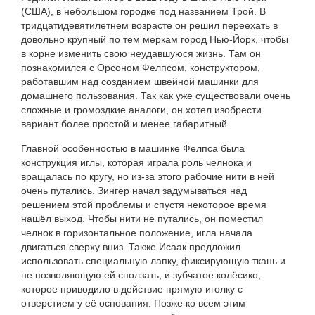
(США), в небольшом городке под названием Трой. В
тридцатидевятилетнем возрасте он решил переехать в
довольно крупный по тем меркам город Нью-Йорк, чтобы
в корне изменить свою неудавшуюся жизнь. Там он
познакомился с Орсоном Фелпсом, конструктором,
работавшим над созданием швейной машинки для
домашнего пользования. Так как уже существовали очень
сложные и громоздкие аналоги, он хотел изобрести
вариант более простой и менее габаритный.
Главной особенностью в машинке Фелпса была
конструкция иглы, которая играла роль челнока и
вращалась по кругу, но из-за этого рабочие нити в ней
очень путались. Зингер начал задумываться над
решением этой проблемы и спустя некоторое время
нашёл выход. Чтобы нити не путались, он поместил
челнок в горизонтальное положение, игла начала
двигаться сверху вниз. Также Исаак предложил
использовать специальную лапку, фиксирующую ткань и
не позволяющую ей сползать, и зубчатое колёсико,
которое приводило в действие прямую иголку с
отверстием у её основания. Позже ко всем этим