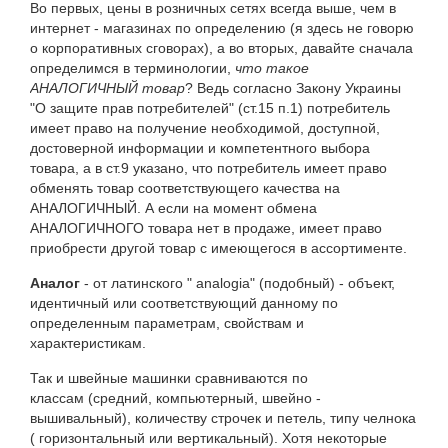
Во первых, цены в розничных сетях всегда выше, чем в
интернет - магазинах по определению (я здесь не говорю
о корпоративных сговорах), а во вторых, давайте сначала
определимся в терминологии,
что такое
АНАЛОГИЧНЫЙ товар
? Ведь согласно Закону Украины
"О защите прав потребителей" (ст.15 п.1) потребитель
имеет право на получение необходимой, доступной,
достоверной информации и компетентного выбора
товара, а в ст.9 указано, что потребитель имеет право
обменять товар соответствующего качества на
АНАЛОГИЧНЫЙ. А если на момент обмена
АНАЛОГИЧНОГО товара нет в продаже, имеет право
приобрести другой товар с имеющегося в ассортименте.
Аналог
- от латинского " analogia" (подобный) - объект,
идентичный или соответствующий данному по
определенным параметрам, cвойствам и
характеристикам.
Так и швейные машинки сравниваются по
классам (средний, компьютерный, швейно -
вышивальный), количеству строчек и петель, типу челнока
( горизонтальный или вертикальный). Хотя некоторые