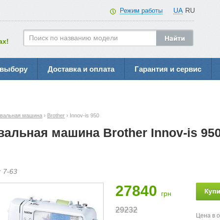
UA
RU
Режим работы
ах!
 выбору
Доставка и оплата
Гарантия и сервис
вальная машина
›
Brother
› Innov-is 950
альная машина Brother Innov-is 95
:
7-
63
27840
грн
29232
Цена в 