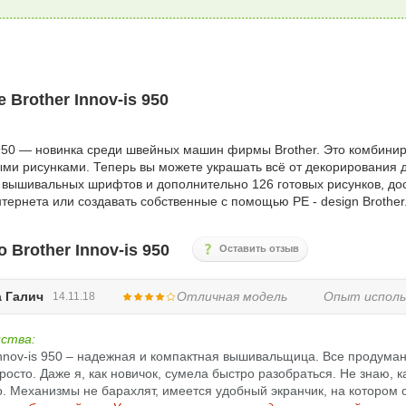
 Brother Innov-is 950
 950 — новинка среди швейных машин фирмы Brother. Это комбин
ми рисунками. Теперь вы можете украшать всё от декорирования 
6 вышивальных шрифтов и дополнительно 126 готовых рисунков, до
нтернета или создавать собственные с помощью РЕ - design Brother
 Brother Innov-is 950
Оставить отзыв
 Галич
Отличная модель
Опыт исполь
14.11.18
ства:
Innov-is 950 – надежная и компактная вышивальщица. Все продуман
просто. Даже я, как новичок, сумела быстро разобраться. Не знаю
. Механизмы не барахлят, имеется удобный экранчик, на котором 