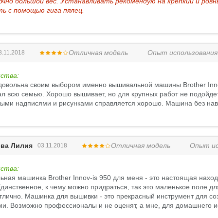
чно большой вес. Устанавливать рекомендую на крепкий и ровн
ть с помощью гига пялец.
Отличная модель
Опыт использования
8.11.2018
ства:
довольна своим выбором именно вышивальной машины Brother Innov
л всю семью. Хорошо вышивает, но для крупных работ не подойдет,
ыми надписями и рисунками справляется хорошо. Машина без наво
ва Лилия
Отличная модель
Опыт ис
03.11.2018
ства:
ная машинка Brother Innov-is 950 для меня - это настоящая наход
динственное, к чему можно придраться, так это маленькое поле дл
отлично. Машинка для вышивки - это прекрасный инструмент для 
и. Возможно профессионалы и не оценят, а мне, для домашнего и