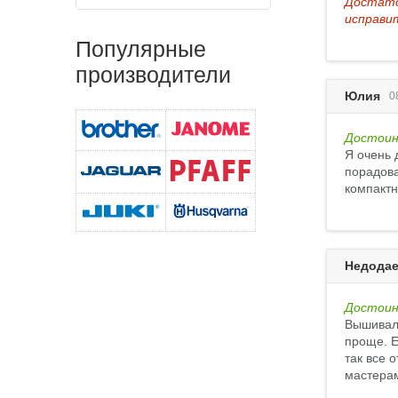
Достато
исправи
Популярные
производители
Юлия
0
Достоин
Я очень 
порадова
компактн
Недодае
Достоин
Вышиваль
проще. Е
так все 
мастерам