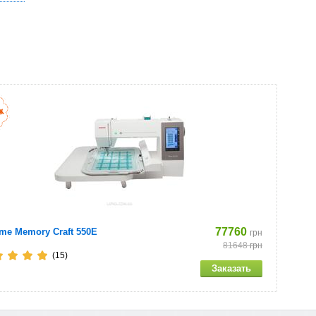
77760
me Memory Craft 550E
грн
81648
грн
(15)