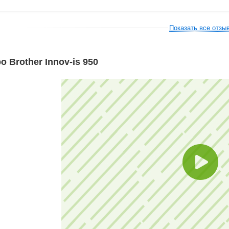
Показать все отзы
о Brother Innov-is 950