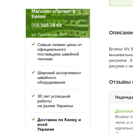
Магазин «Лапка» в
Киеве
068
505 78 64
Описание
ул. Гарматная, 26/2
Самые низкие цены от
Brother NV
официального
поставщика швейной
вышивальны
техники
рисунков , 
рисунки с и
Широкий ассортимент
швейного
Отзывы о
оборудования
30 лет успешной
Надежда
работы
на рынке Украины
Достоин
Brother 
Доставка по Киеву и
легко и 
всей
идеально
Украине