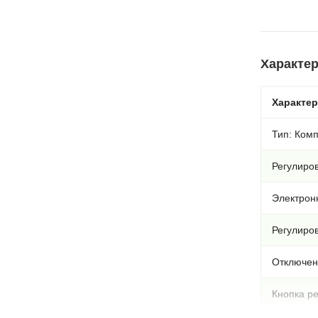
Характер
Характе
Тип: Ком
Регулиров
Электрон
Регулиров
Отключен
Кнопка ре