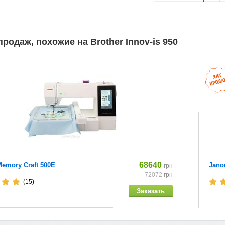
е: Есть
во швейных операций: 129
родаж, похожие на Brother Innov-is 950
е петли - автомат: 10 видов
лец: 10 см на 10 см
- комплектация дополнительных лапок
68640
emory Craft 500E
Jano
грн
72072
грн
(15)