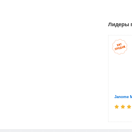
Освещени
Количест
Лидеры п
Выполнени
Размер пя
Премиум 
Janome M