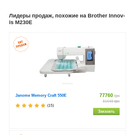
Ножницы
Лидеры продаж, похожие на Brother Innov-
is M230E
Щеточка для очистки
Прошивка
Отвертка
Дискообразная отвертка
Стержень для второй катушки
Колпачок катушки (большой)
77760
Janome Memory Craft 550E
грн
81648
грн
(15)
Колпачок катушки (средний)
Колпачок катушки (малый)