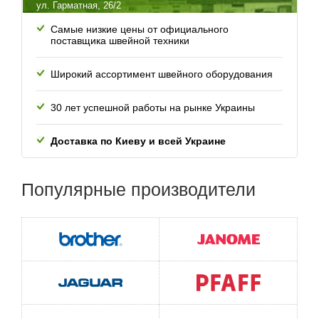
Скорость вышивания: 400 стежков/мин
ул. Гарматная, 26/2
Самые низкие цены от официального
Область вышивания: 100 x 100 мм
поставщика швейной техники
Число встроенных рисунков вышивания: 80
Широкий ассортимент швейного оборудования
Число шрифтов для монограмм: 5
30 лет успешной работы
на рынке Украины
Устройство для автоматической обрезки нити:
Доставка по Киеву и всей
Украине
Тип челнока: Горизонтальный
Популярные
производители
ЖК-дисплей:
USB-порт:
Габариты: 395 x 175 x 278 мм
Масса: 5.6