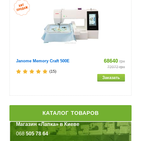
Вставка для катушки с нитью (катушки Mini-King)
Сетка для катушки
Шпульный колпачок (установлен на машине)
Комплект пялец (средних) 10 × 10 см (В × Ш)
Сумка для принадлежностей
68640
Janome Memory Craft 500E
грн
72072
грн
Мягкий чехол
(15)
Руководство пользователя
Краткий справочник
КАТАЛОГ ТОВАРОВ
Руководство по дизайнам для вышивания
Магазин «Лапка» в Киеве
Характеристики
068
505 78 64