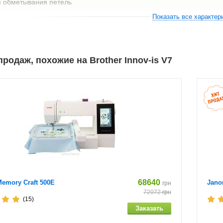
я обметывания петель
Показать все характер
 потайной строчки
я пришивания пуговиц
родаж, похожие на Brother Innov-is V7
я прямых строчек
я вышивания "W+" со светодиодным указателем
ая лапка 1/4 дюйма с направляющей
ая лапка с открытым мыском "O" для свободной подачи материала
ойной подачи
68640
emory Craft 500E
Jano
грн
72072
грн
(15)
лый)