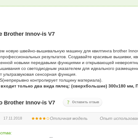
 Brother Innov-is V7
м новую швейно-вышивальную машину для квилтинга brother Innov
профессиональных результатов. Создавайте красивые вышивки, кв
ащенной новыми передавыми функциями и открывающей невероятн
вышивания со светодиодным указателем для идеального размещен
т ультразвуковая сенсорная функция.
PS(непрерывно контролирует толщину материала).
 входит только два вида пялец: (сверхбольшие) 300х180 мм, 
 Brother Innov-is V7
Оставить отзыв
й
Отличная модель
Опыт использова
17.11.2018
ства: