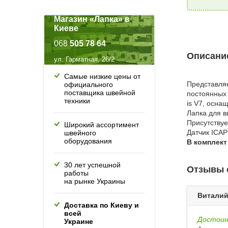
Магазин «Лапка» в
Киеве
068
505 78 64
Описание
ул. Гарматная, 26/2
Самые низкие цены от
Представляе
официального
поставщика швейной
постоянных 
техники
is V7, осн
Лапка для 
Присутствуе
Широкий ассортимент
Датчик ICA
швейного
оборудования
В комплект
30 лет успешной
Отзывы о
работы
на рынке Украины
Витали
Доставка по Киеву и
всей
Достоин
Украине