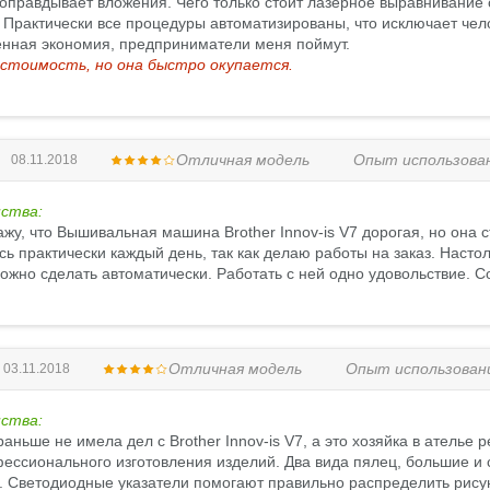
оправдывает вложения. Чего только стоит лазерное выравнивание с
 Практически все процедуры автоматизированы, что исключает чело
нная экономия, предприниматели меня поймут.
 стоимость, но она быстро окупается.
Отличная модель
Опыт использова
08.11.2018
ства:
ажу, что Вышивальная машина Brother Innov-is V7 дорогая, но она 
ь практически каждый день, так как делаю работы на заказ. Наст
ожно сделать автоматически. Работать с ней одно удовольствие. 
Отличная модель
Опыт использован
03.11.2018
ства:
раньше не имела дел с Brother Innov-is V7, а это хозяйка в ателье
ессионального изготовления изделий. Два вида пялец, большие и 
. Светодиодные указатели помогают правильно распределить рисуно