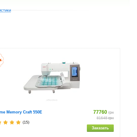
истики
77760
me Memory Craft 550E
грн
81648
грн
(15)