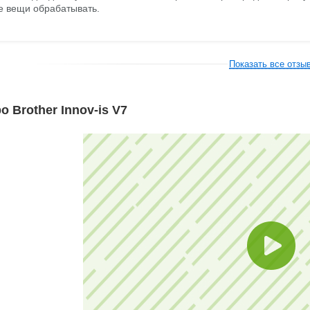
е вещи обрабатывать.
Показать все отзы
о Brother Innov-is V7