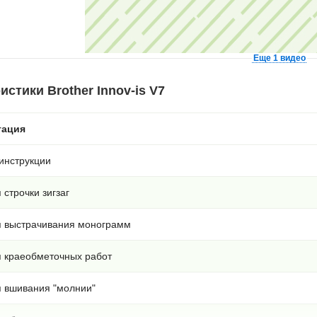
Еще 1 видео
истики Brother Innov-is V7
тация
инструкции
 строчки зигзаг
я выстрачивания монограмм
я краеобметочных работ
я вшивания "молнии"