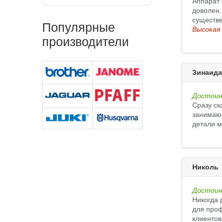
Аппарат 
доволен.
существе
Популярные
Высокая
производители
Зинаида
Достоин
Сразу ск
занимаюс
детали м
Николь
Достоин
Никогда 
для проф
клиентов