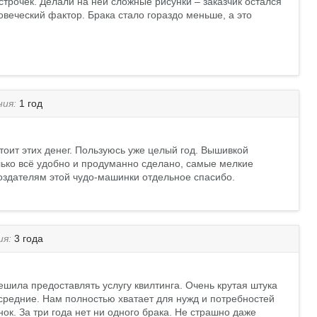
трочек. Делали на ней сложные рисунки – заказчик остался
веческий фактор. Брака стало гораздо меньше, а это
ния:
1 год
стоит этих денег. Пользуюсь уже целый год. Вышивкой
олько всё удобно и продуманно сделано, самые мелкие
Создателям этой чудо-машинки отдельное спасибо.
ия:
3 года
 решила предоставлять услугу квилтинга. Очень крутая штука
средние. Нам полностью хватает для нужд и потребностей
к. За три года нет ни одного брака. Не страшно даже