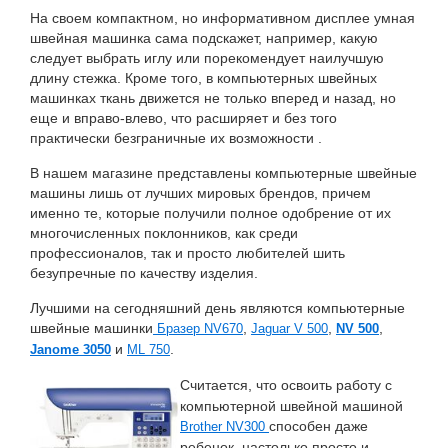
На своем компактном, но информативном дисплее умная
швейная машинка сама подскажет, например, какую
следует выбрать иглу или порекомендует наилучшую
длину стежка. Кроме того, в компьютерных швейных
машинках ткань движется не только вперед и назад, но
еще и вправо-влево, что расширяет и без того
практически безграничные их возможности .
В нашем магазине представлены компьютерные швейные
машины лишь от лучших мировых брендов, причем
именно те, которые получили полное одобрение от их
многочисленных поклонников, как среди
профессионалов, так и просто любителей шить
безупречные по качеству изделия.
Лучшими на сегодняшний день являются компьютерные
швейные машинки
,
,
,
Бразер NV670
Jaguar V 500
NV
500
и
.
Janome
3050
ML 750
Считается, что освоить работу с
компьютерной швейной машиной
способен даже
Brother NV300
ребенок, настолько просто и