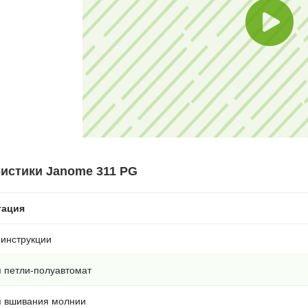
истики Janome 311 PG
тация
 инструкции
я петли-полуавтомат
я вшивания молнии