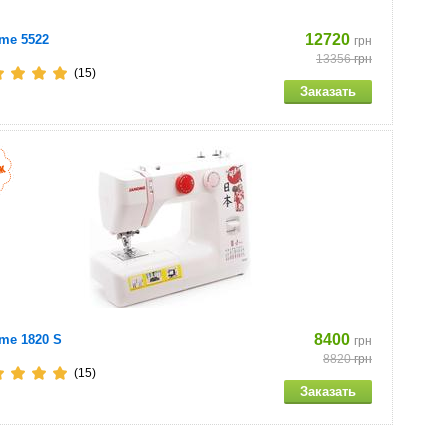
12720
me 5522
грн
13356
грн
(15)
8400
me 1820 S
грн
8820
грн
(15)