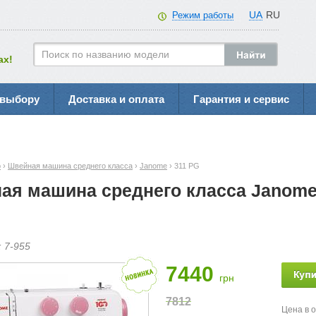
UA
RU
Режим работы
ах!
 выбору
Доставка и оплата
Гарантия и сервис
р
›
Швейная машина среднего класса
›
Janome
› 311 PG
ая машина среднего класса Janome
:
7-
955
7440
грн
7812
Цена в 