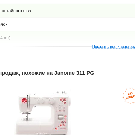
я потайного шва
олок
4 шт)
Показать все характер
тель
ристики
родаж, похожие на Janome 311 PG
т 15 операций
полуавтоматическом режиме
ьный челнок
ржатель металлический
регулировка длины и ширины стежка