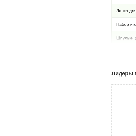
Лапка дл
Набор иг
Шпульки (
Вспарыва
Характе
Лидеры п
Выполняе
Петля в 
Вертикал
Лапкоде
Плавная 