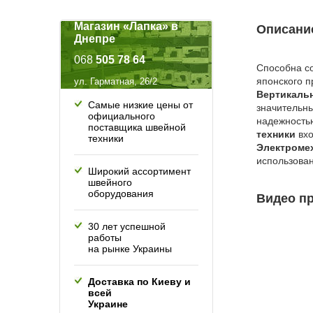
Магазин «Лапка» в
Описани
Днепре
068
505 78 64
Способна со
японского п
ул. Гарматная, 26/2
Вертикаль
Самые низкие цены от
значительны
официального
надежностью
поставщика швейной
техники
вхо
техники
Электроме
использован
Широкий ассортимент
швейного
оборудования
Видео пр
30 лет успешной
работы
на рынке Украины
Доставка по Киеву и
всей
Украине