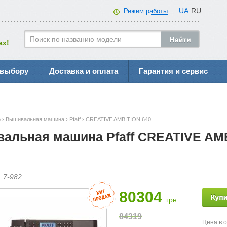
UA
RU
Режим работы
ах!
 выбору
Доставка и оплата
Гарантия и сервис
р
›
Вышивальная машина
›
Pfaff
› CREATIVE AMBITION 640
альная машина Pfaff CREATIVE AMB
:
7-
982
80304
грн
84319
Цена в 