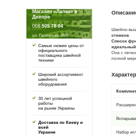
Магазин «Лапка» в
Описание
Днепре
068
505 78 64
Швейно-выши
стежков
.
ул. Гарматная, 26/2
Список фун
Самые низкие цены от
идеальный 
официального
Она с легко
поставщика швейной
полной мер
техники
Характер
Широкий ассортимент
швейного
оборудования
Комплек
30 лет успешной
работы
Расширен
на рынке Украины
Вспарыва
Доставка по Киеву и
всей
Украине
Набор иг