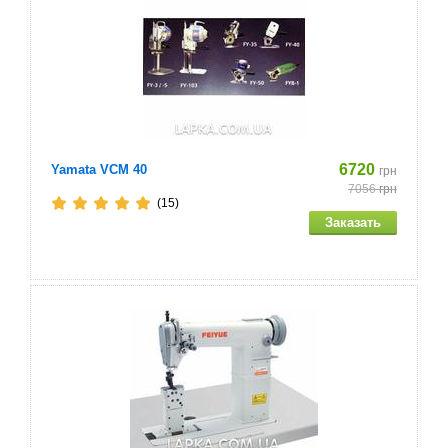
6720
Yamata VCM 40
грн
7056
грн
(15)