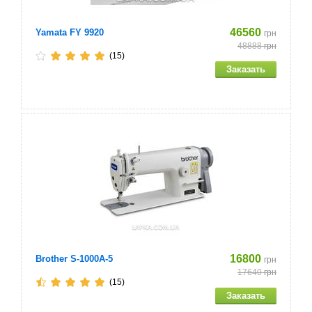
46560
Yamata FY 9920
грн
48888
грн
(15)
16800
Brother S-1000A-5
грн
17640
грн
(15)