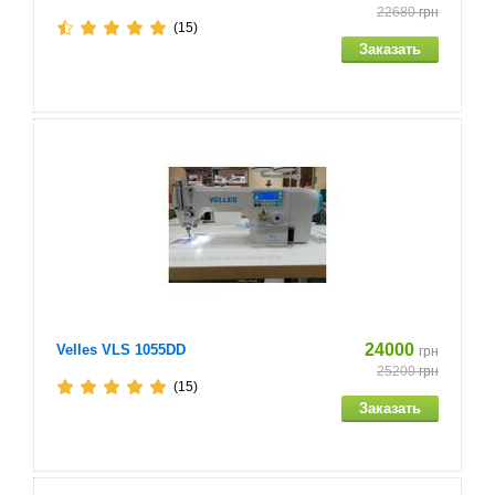
22680
грн
(15)
24000
Velles VLS 1055DD
грн
25200
грн
(15)