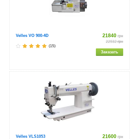
21840
Velles VO 900-4D
грн
22932
грн
(15)
21600
Velles VLS1053
грн