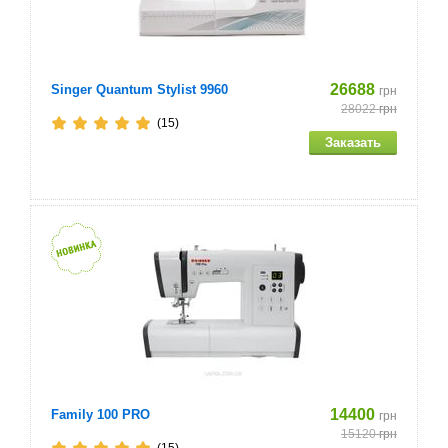
26688
Singer Quantum Stylist 9960
грн
28022
грн
(15)
14400
Family 100 PRO
грн
15120
грн