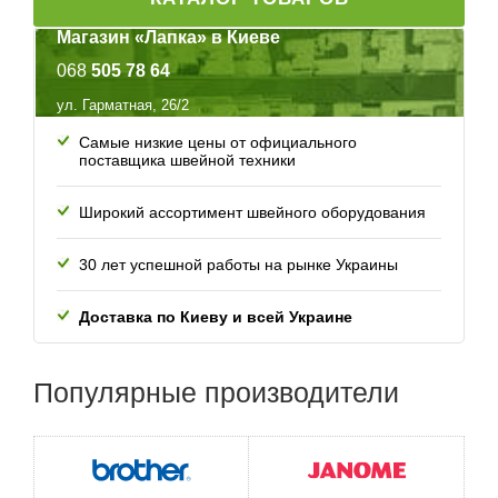
Кнопка обратного хода
Магазин «Лапка» в Киеве
Вертикальный челнок
068
505 78 64
Выполняет всего 80 операций
ул. Гарматная, 26/2
Самые низкие цены от официального
6 петель-автомат
поставщика швейной техники
Автоматическая заправка нити
Широкий ассортимент швейного оборудования
Плавная регулировка длины и ширины стежка
30 лет успешной работы
на рынке Украины
Максимальная ширина зигзага – 6,5 мм
Доставка по Киеву и всей
Украине
Максимальная длина стежка – 4,5 мм
Популярные
производители
Регулятор натяжения верхней нити
Съемный пенал с принадлежностями