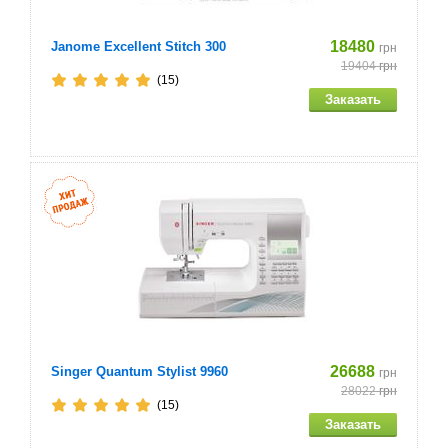
18480
Janome Excellent Stitch 300
грн
19404
грн
(15)
26688
Singer Quantum Stylist 9960
грн
28022
грн
(15)