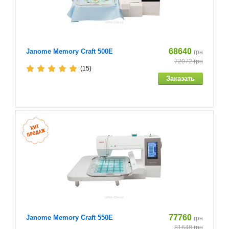
Отвёртка - большая и малая
Прошивка
68640
Janome Memory Craft 500E
грн
72072
грн
Лапка для вышивания монограмм
(15)
Лапка для вышивания
Лапка для выметывания петель
Двойная игла
Лапка для стежки со свободной подачей материала
Шагающая лапка
Лапка для строчки "зигзаг"
77760
Janome Memory Craft 550E
грн
Лапка для пришивания пуговиц
81648
грн