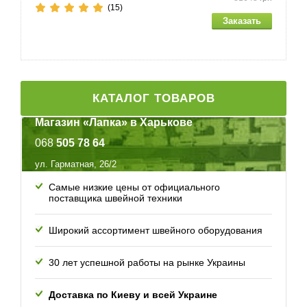
(15)
Колпачок для катушки - малый, средний, большой
Комплект пялец - большие и очень большие
Педаль
КАТАЛОГ ТОВАРОВ
Челнок
Магазин «Лапка» в Харькове
068
505 78 64
Портновский мелок
ул. Гарматная, 26/2
Дискообразная отвертка
Самые низкие цены от официального
поставщика швейной техники
Стабилизирующий материал
Широкий ассортимент швейного оборудования
Лапка с боковым резаком
30 лет успешной работы
на рынке Украины
Коленоподъемник
Доставка по Киеву и всей
Украине
Нижняя нить для вышивания