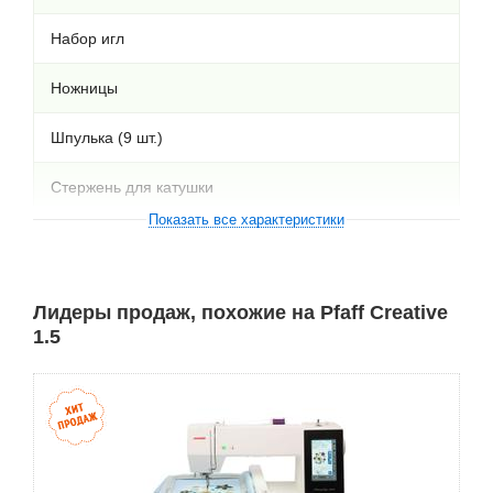
Набор игл
Ножницы
Шпулька (9 шт.)
Стержень для катушки
Показать все характеристики
Щёточка для очистки
Краеобметочная лапка
Лидеры продаж, похожие на Pfaff Creative
1.5
Подкладка под катушку
Лапка для потайной строчки
Лапка для вшивания молнии
Сетка для катушки