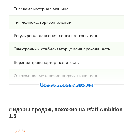
Тип: компьютерная машина
Тип челнока: горизонтальный
Регулировка давления лапки на ткань: есть
Электронный стабилизатор усилия прокола: есть
Верхний транспортер ткани: есть
Отключение механизма подачи ткани: есть
Показать все характеристики
Кнопка реверса: есть
Система измерения размера пуговиц: есть
Лидеры продаж, похожие на Pfaff Ambition
1.5
Освещение: есть
Максимальная ширина строчки: 7 мм