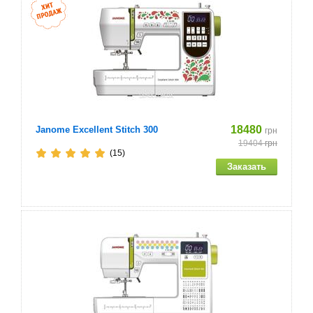
Максимальная длина стежка: 4,5 мм
Количество строчек: 195
Режим выметывания петли: 7
Алфавит: 2 алфавита (1 лат.+1 рус.)
18480
Janome Excellent Stitch 300
грн
19404
грн
Верхний транспортер - Встроенный (Integrated Dual
(15)
Transporter - IDT)
Программируемая остановка иглы в верхнем/нижнем
положении
Нитевдеватель: есть
Автостоп при намотке нитки на шпульку
Линейка на корпусе