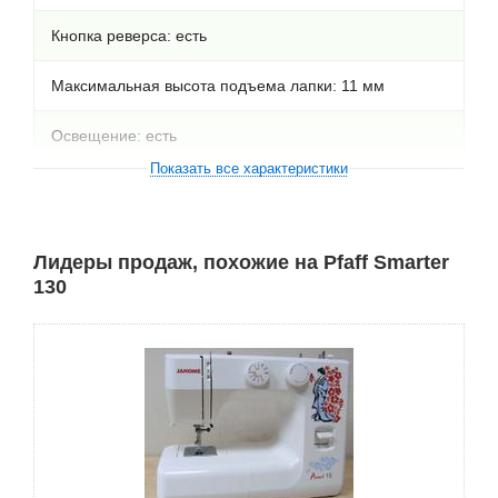
Кнопка реверса: есть
Максимальная высота подъема лапки: 11 мм
Освещение: есть
Показать все характеристики
Количество швейных операций: 21
Выполнение петли: полуавтомат
Лидеры продаж, похожие на Pfaff Smarter
130
Строчки прямая, зигзаг, трикотажная, стрейчевая,
оверлочная, потайная, эластичная, эластичная
потайная, резинки, кружева, соединительная
Максимальная длина стежка: 4 мм
Максимальная ширина стежка: 5 мм
Сборка
Вьетнам