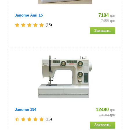
Рукавная платформа: есть
7104
Janome Ami 15
грн
Лапки:согласно инструкции(расширенное
7459
грн
количество)
(15)
Прижим прижимной лапки:
Мощность двигателя 85 Вт
12480
Janome 394
грн
13104
грн
(15)