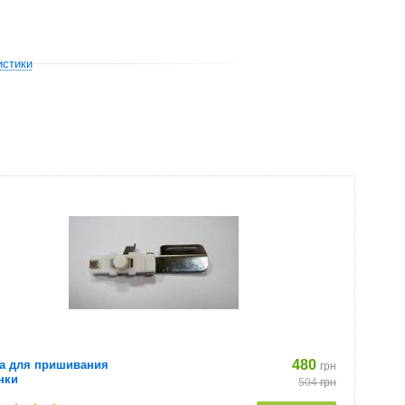
истики
480
а для пришивания
грн
нки
504
грн