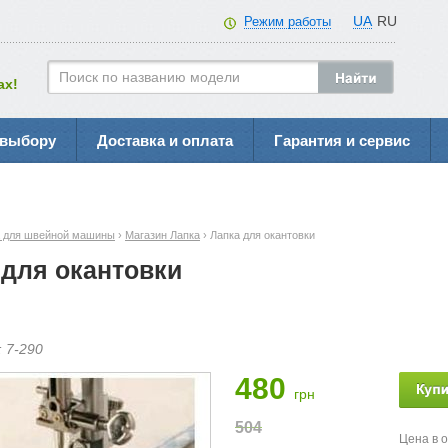
UA
RU
Режим работы
ах!
 выбору
Доставка и оплата
Гарантия и сервис
а для швейной машины
›
Магазин Лапка
› Лапка для окантовки
 для окантовки
:
7-
290
480
грн
504
Цена в 