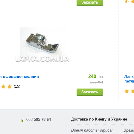
240
ля вшивания молнии
Лапк
грн
петл
252
грн
(15)
Доставка
по Киеву и Украине
068
505-78-64
Время работы офиса:
Время