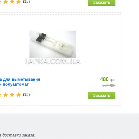
(15)
480
а для выметывания
грн
и полуавтомат
504
грн
(15)
 доставки заказа: