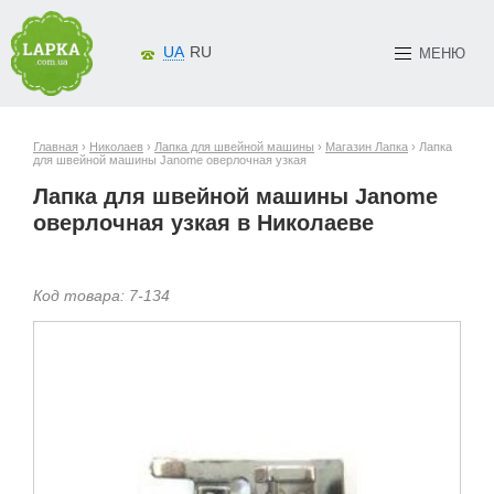
UA
RU
МЕНЮ
Главная
›
Николаев
›
Лапка для швейной машины
›
Магазин Лапка
› Лапка
для швейной машины Janome оверлочная узкая
Лапка для швейной машины Janome
оверлочная узкая в Николаеве
Код товара:
7-
134