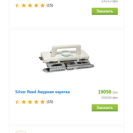
14212
грн
(15)
19056
Silver Reed Ажурная каретка
грн
20008
грн
(15)