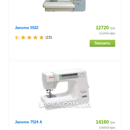
Регулятор давления лапки на ткань
Металлическое шасси
12720
Janome 5522
грн
Съемный пенал с принадлежностями
13356
грн
(15)
Свободный рукав для обработки узких и круговых
изделий
Скорость шитья регулируется педалью
14160
Janome 7524 A
грн
14868
грн