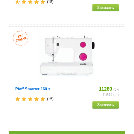
(15)
11280
Pfaff Smarter 160 s
грн
11844
грн
(15)