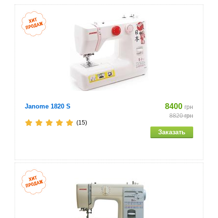
Щеточка для чистки/вспарыватель
Мягкий чехол
Характеристики
Выполняет 21 операций
Петля в полуавтоматическом режиме
8400
Janome 1820 S
грн
8820
грн
Горизонтальный челнок
(15)
Автоматическая заправка нити
Высокий подъёма лапки
Супервысокая скорость шитья – 1100 ст/мин
Регуляторы длины стежка и ширины зигзага