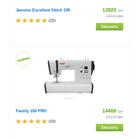
13920
Janome Excellent Stitch 100
грн
14616
грн
(15)
14400
Family 100 PRO
грн
15120
грн
(15)