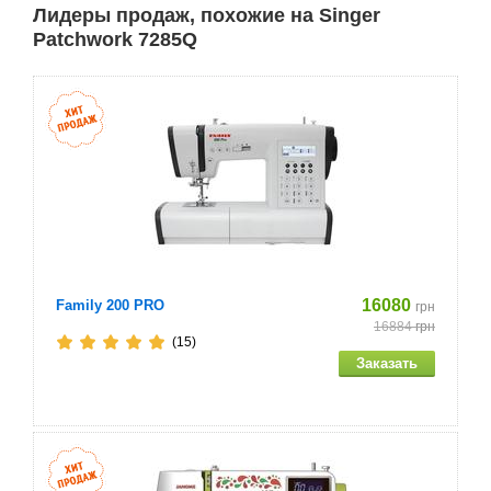
Лидеры продаж, похожие на Singer
аппликаций,вшивание канта,пришивание
тесьмы,вшивание боковой молнии.
Patchwork 7285Q
6 видов автоматических петель(обметывание петель
с глазком в толстом или пушистом материале,тонком
и среднем материале,петля для эластичных и
трикотажных тканей,закрепленные петли в
материале с подкладкой,горизонтальная
петля,прямая).
Жидкокристаллический дисплей
Автоматическое выметывание петли в один прием
16080
Family 200 PRO
грн
Механизм останова иглы в заданном положении
16884
грн
(15)
Устройство заправки нити в иглу
Система быстрой заправки нижней нити
6-ти сегментная рейка-транспортер