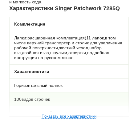
и мягкость хода.
Характеристики Singer Patchwork 7285Q
Комплектация
Лапки:расширенная комплектация(11 лапок,в том
числе верхний транспортер и столик для увеличения
рабочей поверхности,жесткий чехол,набор
игл,двойная игла,шпульки,отвертки,подробная
инструкция на русском языке
Характеристики
Горизонтальный челнок
100видов строчек
оверлочная, потайная, эластичная, эластичная
Показать все характеристики
потайная,зигзаг,трикотажная,элементы вышивки по
контуру,строчка-
мережка,фестонная,алфавиты,боковое
шитье,создание и ввод
рисунков,пэтчворк,пришивание