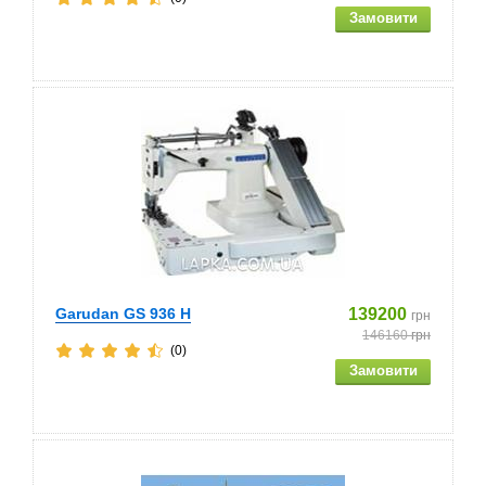
Garudan GS 936 H
139200
грн
146160
грн
(0)