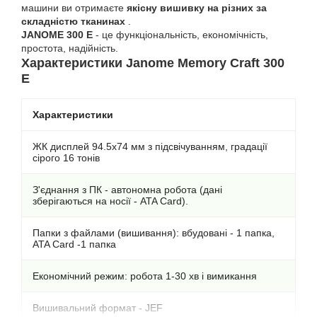
машини ви отримаєте
якісну вишивку на різних за
складністю тканинах
.
JANOME 300 E
- це функціональність, економічність,
простота, надійність.
Характеристики Janome Memory Craft 300
E
Характеристики
ЖК дисплей 94.5x74 мм з підсвічуванням, градації
сірого 16 тонів
З'єднання з ПК - автономна робота (дані
зберігаються на носії - ATA Card).
Папки з файлами (вишивання): вбудовані - 1 папка,
ATA Card -1 папка
Економічний режим: робота 1-30 хв і вимикання
Вишивальний формат - JEF