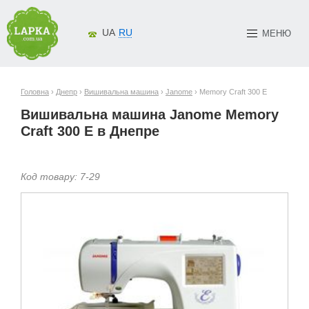
UA
RU
МЕНЮ
Головна
›
Днепр
›
Вишивальна машина
›
Janome
› Memory Craft 300 E
Вишивальна машина Janome Memory
Craft 300 E в Днепре
Код товару:
7-
29