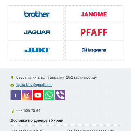
функції редагування
Меню на 11 мовах, включаючи російську
вбудована пам'ять
Перенесення контуру малюнка
Зміна розміру малюнка
90/100/110/120%комбінування малюнків
Збільшення/зменшення
03067, м. Київ, вул. Гарматна, 26/2 карта проїзду
lapka.kiev@gmail.com
Транспонування (вертикальне/горизонтальне)
Поворот малюнка: 45 і 1 градус
068
505-78-64
індикатор часу
Доставка
по Днепру і Україні
Лічильник кожних 10 стібків