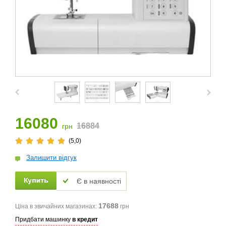
16080
16884
грн
(5,0)
Залишити відгук
Є в наявності
17688
Ціна в звичайних магазинах:
грн
Придбати машинку
в кредит