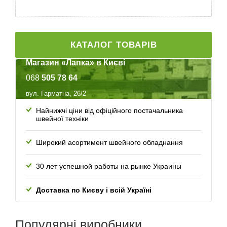
можливість автоматичного підняття, опускання голки,
запоминаемое положення голки при зупинці
нитковтягувач
КАТАЛОГ ТОВАРІВ
мягкий чохол в комплекті
Магазин «Лапка» в Києві
068
505 78 64
Приставний стіл для розширення робочої поверхні
вул. Гарматна, 26/2
Найнижчі ціни від офіційного постачальника
швейної техніки
Широкий асортимент швейного обладнання
30 лет успешной работы
на рынке Украины
Доставка по Києву і всій Україні
Популярні
виробники