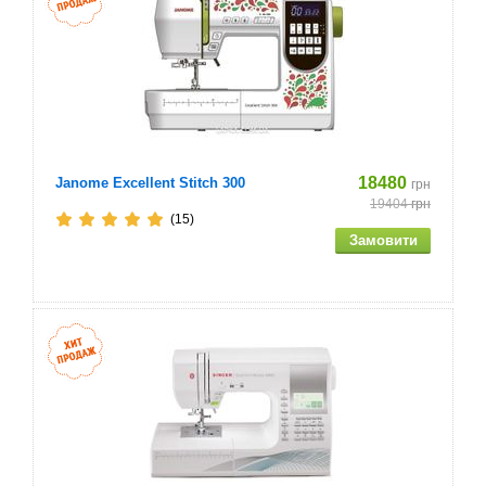
розпорювач
викрутка
Щіточка від пилу
Додатковий котушковий стрижень
18480
Janome Excellent Stitch 300
грн
Обмежувач для котушокмалий - 2шт
19404
грн
(15)
Обмежувач для котушок великий - 2шт
DVD інструкція
мягкий чохол
ножна педаль
Докладна інструкція російською мовою