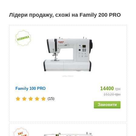
Комплектація машини FAMILY 200 PRO
Лідери продажу, схожі на Family 200 PRO
лапка універсальна
Лапка для ушивання блискавки
Лапка для автоматичного виконання петлі
оверлочная лапка
Лапка для потайного шва
Лапка для декоративних строчок
14400
Family 100 PRO
грн
15120
грн
Оверлочная лапка pro
(15)
Шпульки 4 шт. (3шт. І 1 в машині)
Набір голок 5шт. (4 шт. І 1 подвійна)