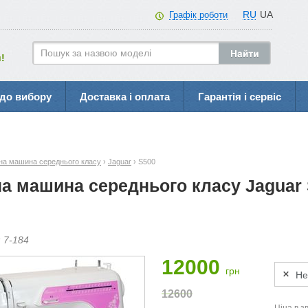
RU
UA
Графік роботи
!
до вибору
Доставка і оплата
Гарантія і сервіс
а машина середнього класу
›
Jaguar
› S500
а машина середнього класу Jaguar
:
7-
184
12000
грн
Не
12600