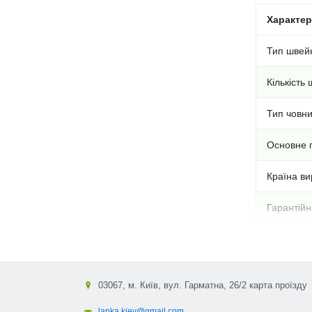
Характе
Тип швей
Кількість
Тип човни
Основне 
Країна ви
Гарантійни
03067, м. Київ, вул. Гарматна, 26/2 карта проїзду
lapka.kiev@gmail.com