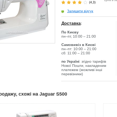
Ціна в з
(4,3)
Залишити відгук
Доставка
:
По Києву
пн–пт, 10:00 – 21:00
Самовивіз в Києві
пн–пт: 10:00 – 21:00
сб: 11:00 – 21:00
по Україні
: згідно тарифів
Нової Пошти, накладеним
платежем (можливі інші
перевізники)
родажу, схожі на Jaguar S500