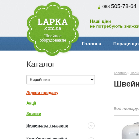
505-78-64
068
Наші ціни
не потребують знижки
Головна
Поради що
Каталог
Головна
›
Швейн
Швейн
Лідери продажу
Акції
Код товару
Знижки
Вишивальні машини
Комп'ютерні швейні