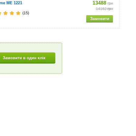
13488
me ME 1221
грн
14162
грн
(15)