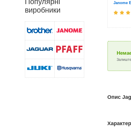
Популярні
Janome Ex
виробники
Немає
Залиште
Опис Jag
Характер