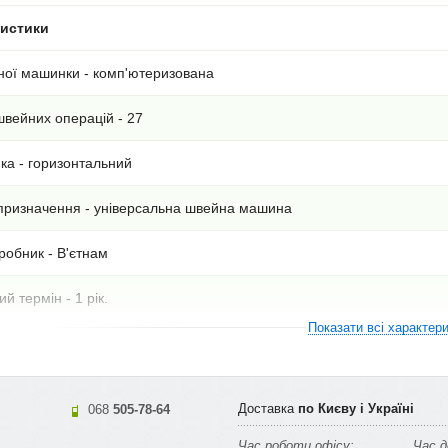
ристики
ної машинки - комп'ютеризована
 швейних операцій - 27
ка - горизонтальний
призначення - універсальна швейна машина
робник - В'єтнам
й термін - 1 рік.
Показати всі характер
Доставка
по Києву і Україні
068
505-78-64
Час роботи офісу:
Час д