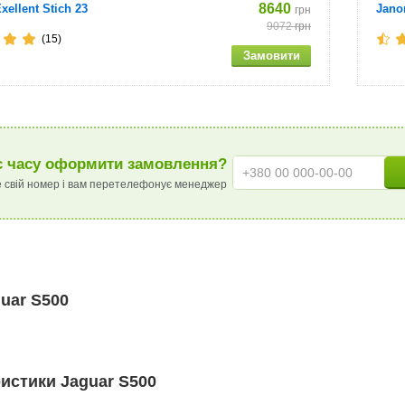
8640
ellent Stich 23
Jano
грн
9072
грн
(15)
 часу оформити замовлення?
 свій номер і вам перетелефонує менеджер
uar S500
истики Jaguar S500