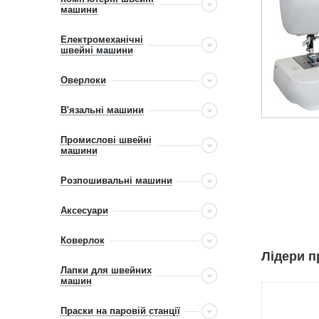
машини
Електромеханічні
швейні машини
Оверлоки
В'язальні машини
Промислові швейні
машини
Розпошивальні машини
Аксесуари
Коверлок
Лідери п
Лапки для швейних
машин
Праски на паровій станції