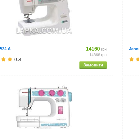
14160
524 A
Jano
грн
14868
грн
(15)