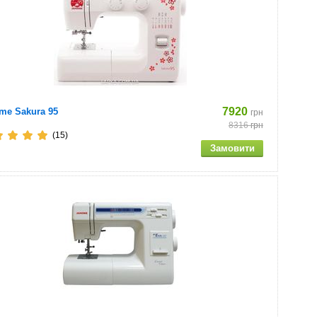
7920
me Sakura 95
грн
8316
грн
(15)