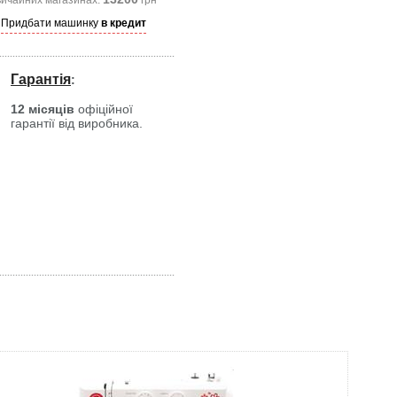
вичайних магазинах:
грн
Придбати машинку
в кредит
Гарантія
:
12 місяців
офіційної
гарантії від виробника.