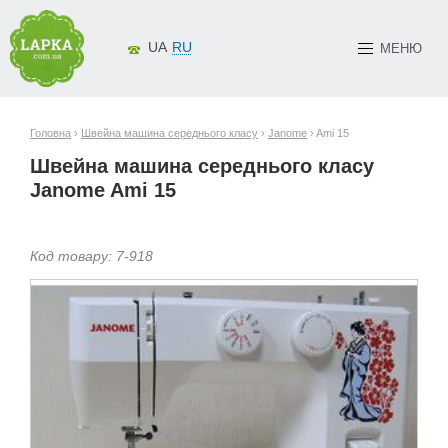
UA
RU
МЕНЮ
Головна
›
Швейна машина середнього класу
›
Janome
› Ami 15
Швейна машина середнього класу
Janome Ami 15
Код товару:
7-
918