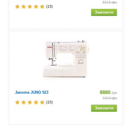
8316
грн
(15)
8880
Janome JUNO 523
грн
9324
грн
(15)