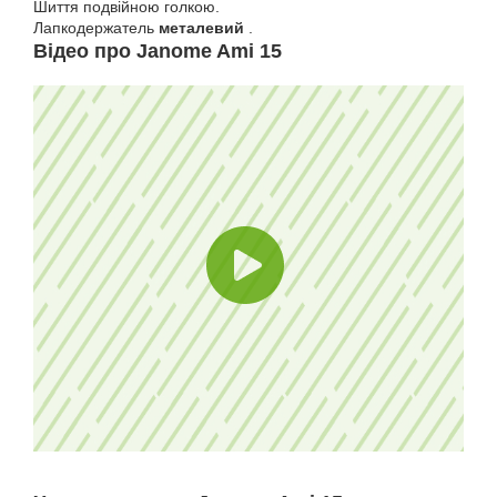
Шиття подвійною голкою.
Лапкодержатель
металевий
.
Відео про Janome Ami 15