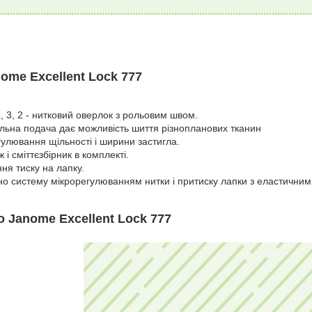
ome Excellent Lock 777
, 3, 2 - нитковий оверлок з рольовим швом.
ьна подача дає можливість шиття різнопланових тканин
гулювання щільності і ширини застигла.
 і сміттєзбірник в комплекті.
ня тиску на лапку.
о систему мікрорегулюванням нитки і притиску лапки з еластичним
о Janome Excellent Lock 777