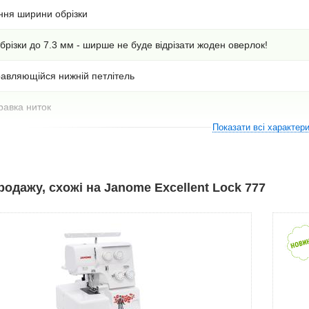
ння ширини обрізки
різки до 7.3 мм - ширше не буде відрізати жоден оверлок!
авляющійся нижній петлітель
равка ниток
Показати всі характер
ва 7 мм
тібка 5 мм
родажу, схожі на Janome Excellent Lock 777
т диференціальної подачі: 0,5-2, 25
ь двигуна: 105 Вт