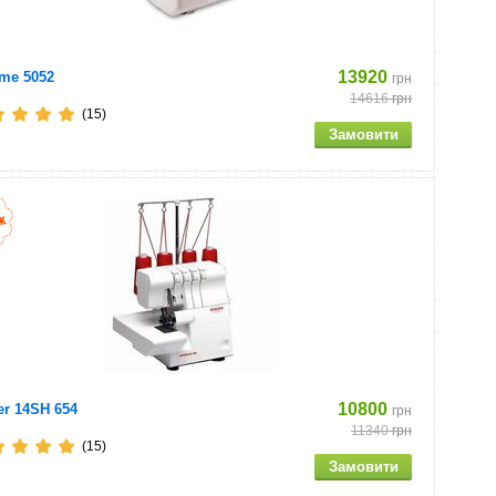
13920
me 5052
грн
14616
грн
(15)
10800
er 14SH 654
грн
11340
грн
(15)