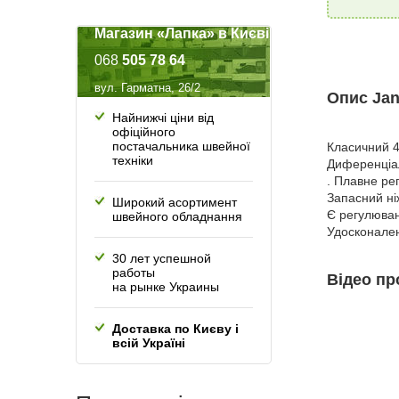
Магазин «Лапка» в Києві
068
505 78 64
вул. Гарматна, 26/2
Опис Jan
Найнижчі ціни від
офіційного
постачальника швейної
Класичний 4
техніки
Диференціал
. Плавне ре
Запасний ніж
Широкий асортимент
Є регулюван
швейного обладнання
Удосконален
30 лет успешной
работы
Відео пр
на рынке Украины
Доставка по Києву і
всій Україні