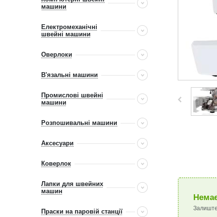
машини
Електромеханічні
швейні машини
Оверлоки
В'язальні машини
Промислові швейні
машини
Розпошивальні машини
Аксесуари
Коверлок
Лапки для швейних
машин
Немає
Залиште
Праски на паровій станції