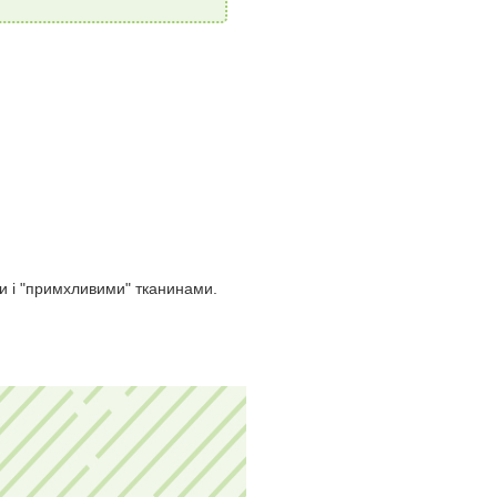
и і "примхливими" тканинами.