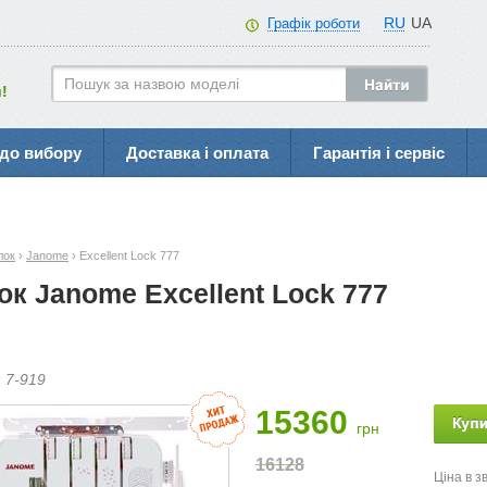
RU
UA
Графік роботи
!
до вибору
Доставка і оплата
Гарантія і сервіс
лок
›
Janome
› Excellent Lock 777
к Janome Excellent Lock 777
:
7-
919
15360
грн
16128
Ціна в з