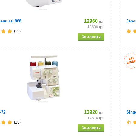
12960
amurai 888
Jano
грн
13608
грн
(15)
13920
-72
Sing
грн
14616
грн
(15)