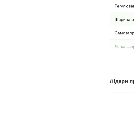
Регулюва
Ширина об
Самозапр
Легка зап
Ширина ш
Довжина с
Лідери п
Коефіцієн
Потужніст