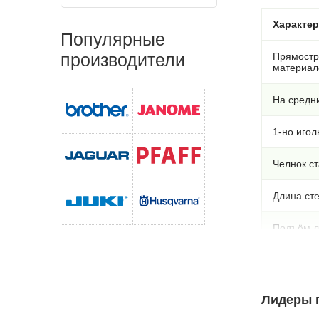
Характе
Популярные
производители
Прямостр
материал
На средни
1-но иго
Челнок с
Длина ст
Подъём л
Скорость 
Автомати
Лидеры п