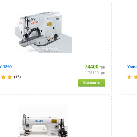
оставляется со столом.
нный стол со станиной регулируемой по высоте.
о встроенным энергосберегающим сервомотором.
ткой области шитья
74400
Y 1850
Yama
грн
78120
грн
(15)