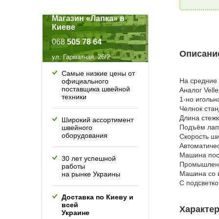
Магазин «Лапка» в
Киеве
068
505 78 64
Описание
ул. Гарматная, 26/2
Самые низкие цены от
На средние 
официального
поставщика швейной
Аналог Vell
техники
1-но иголь
Челнок стан
Длина стежк
Широкий ассортимент
Подъём лап
швейного
оборудования
Скорость ши
Автоматиче
Машина пос
30 лет успешной
Промышленн
работы
Машина со 
на рынке Украины
С подсветко
Доставка по Киеву и
всей
Характер
Украине