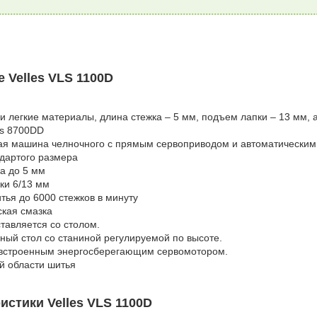
 Velles VLS 1100D
и легкие материалы, длина стежка – 5 мм, подъем лапки – 13 мм, 
es 8700DD
ная машина челночного с прямым сервоприводом и автоматически
дартого размера
а до 5 мм
ки 6/13 мм
тья до 6000 стежков в минуту
ская смазка
тавляется со столом.
ый стол со станиной регулируемой по высоте.
встроенным энергосберегающим сервомотором.
й области шитья
истики Velles VLS 1100D