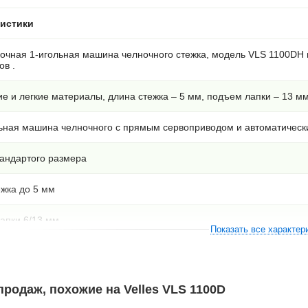
ристики
очная 1-игольная машина челночного стежка, модель VLS 1100DH 
ов .
е и легкие материалы, длина стежка – 5 мм, подъем лапки – 13 мм
льная машина челночного с прямым сервоприводом и автоматичес
тандартого размера
ежка до 5 мм
апки 6/13 мм
Показать все характер
шитья до 6000 стежков в минуту
ческая смазка
родаж, похожие на Velles VLS 1100D