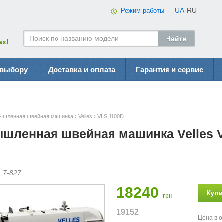
UA
RU
Режим работы
ах!
 выбору
Доставка и оплата
Гарантия и сервис
ышленная швейная машинка
›
Velles
› VLS 1100D
шленная швейная машинка Velles 
:
7-
827
18240
грн
19152
Цена в 