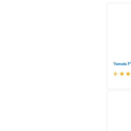
Машина п
Промышле
Машина с
С подсве
Yamata F