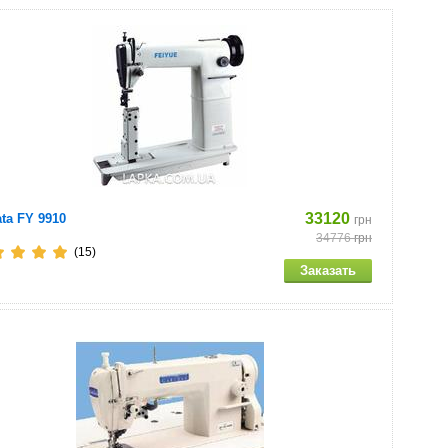
33120
ta FY 9910
грн
34776
грн
(15)