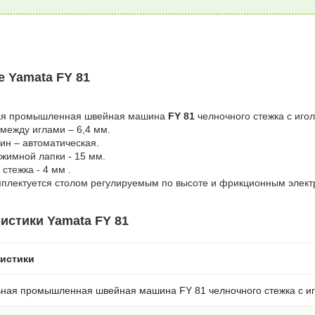
 Yamata FY 81
ая промышленная швейная машина
FY 81
челночного стежка с иго
между иглами – 6,4 мм.
ин – автоматическая.
жимной лапки - 15 мм.
стежка - 4 мм .
плектуется столом регулируемым по высоте и фрикционным элект
истики Yamata FY 81
ристики
ьная промышленная швейная машина FY 81 челночного стежка с и