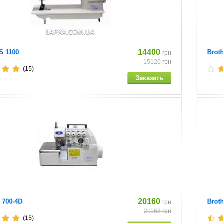
14400
S 1100
Brot
грн
15120
грн
(15)
20160
 700-4D
Brot
грн
21168
грн
(15)