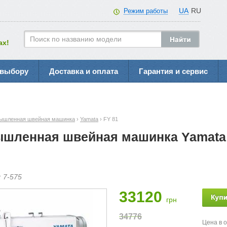
UA
RU
Режим работы
ах!
 выбору
Доставка и оплата
Гарантия и сервис
ышленная швейная машинка
›
Yamata
› FY 81
шленная швейная машинка Yamata 
:
7-
575
33120
грн
34776
Цена в 