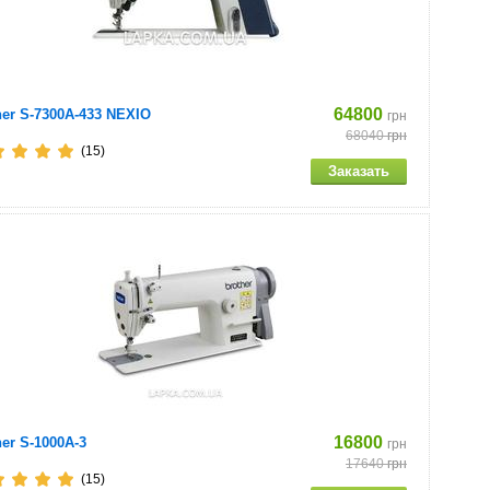
64800
her S-7300A-433 NEXIO
грн
68040
грн
(15)
16800
her S-1000A-3
грн
17640
грн
(15)