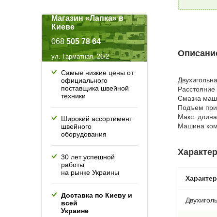
Магазин «Лапка» в
Киеве
068
505 78 64
Описание
ул. Гарматная, 26/2
Самые низкие цены от
Двухигольн
официального
поставщика швейной
Расстояние 
техники
Смазка маш
Подъем при
Макс. длина 
Широкий ассортимент
Машина ком
швейного
оборудования
Характер
30 лет успешной
работы
на рынке Украины
Характе
Доставка по Киеву и
Двухигол
всей
Украине