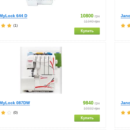
MyLock 644 D
10800
Jan
грн
11340
грн
(1)
 MyLock 087DW
9840
Jan
грн
10332
грн
(0)