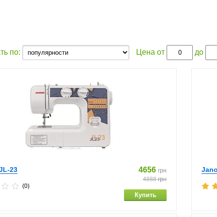
ть по:
Цена от
до
JL-23
4656
Jano
грн
4888
грн
(0)