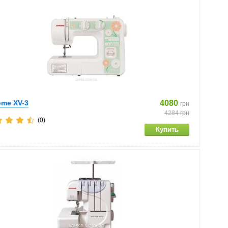
me XV-3
4080
грн
4284
грн
(0)