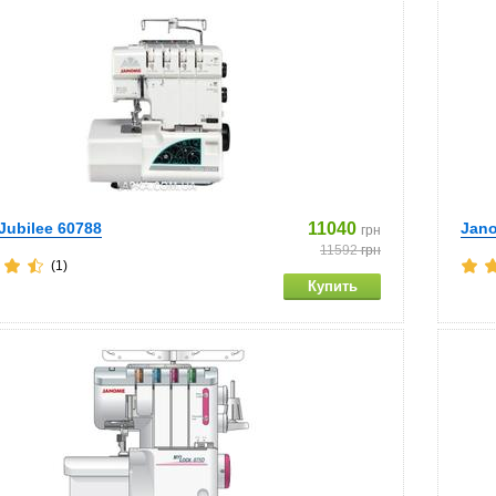
Jubilee 60788
11040
Jan
грн
11592
грн
(1)