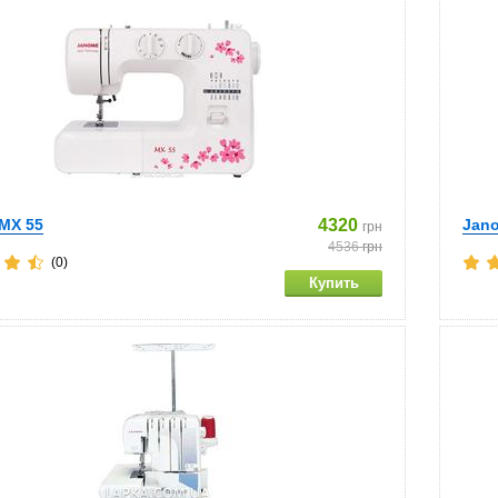
MX 55
4320
Jano
грн
4536
грн
(0)