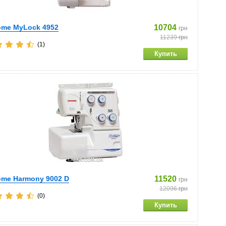
ome MyLock 4952
10704
грн
11239
грн
(1)
ome Harmony 9002 D
11520
грн
12096
грн
(0)