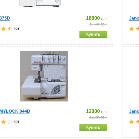
875D
16800
Jan
грн
17640
грн
(0)
 MYLOCK 844D
12000
Jano
грн
12600
грн
(0)