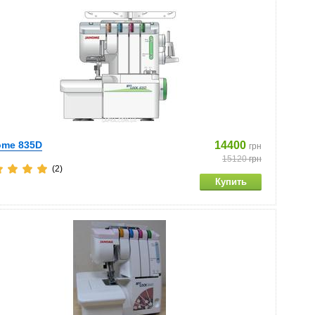
ome 835D
14400
грн
15120
грн
(2)