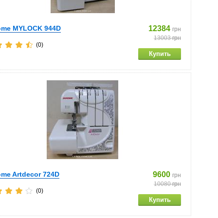
ome MYLOCK 944D
12384
грн
13003
грн
(0)
me Artdecor 724D
9600
грн
10080
грн
(0)