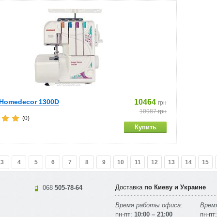
Homedecor 1300D
10464
грн
10987
грн
(0)
3
4
5
6
7
8
9
10
11
12
13
14
15
Доставка
по Киеву и Украине
068
505-78-64
Время работы офиса:
Время
пн-пт:
10:00 – 21:00
пн-пт: