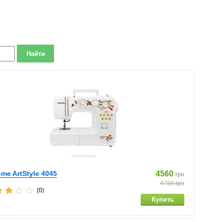
me ArtStyle 4045
4560
грн
4788
грн
(0)