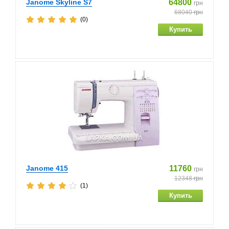
Janome Skyline S7
64800
грн
68040
грн
(0)
Janome 415
11760
грн
12348
грн
(1)