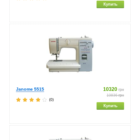
Janome 5515
10320
грн
10836
грн
(0)