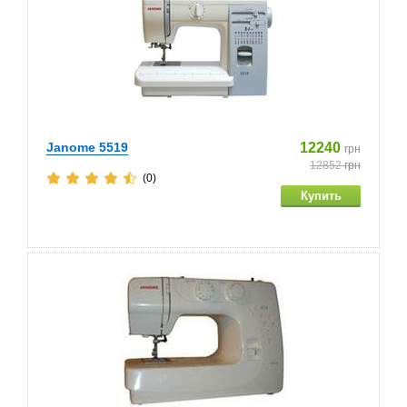
Janome 5519
12240
грн
12852
грн
(0)