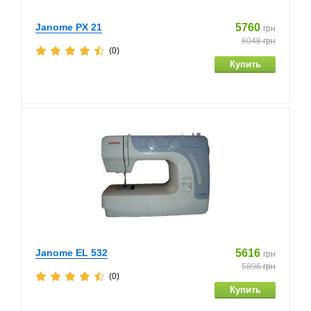
Janome PX 21
5760
грн
6048
грн
(0)
Janome EL 532
5616
грн
5896
грн
(0)