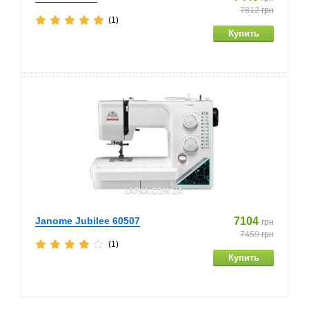
7812
грн
(1)
Janome Jubilee 60507
7104
грн
7459
грн
(1)