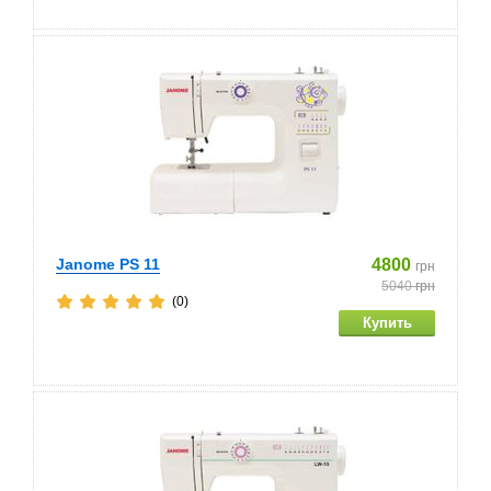
Janome PS 11
4800
грн
5040
грн
(0)