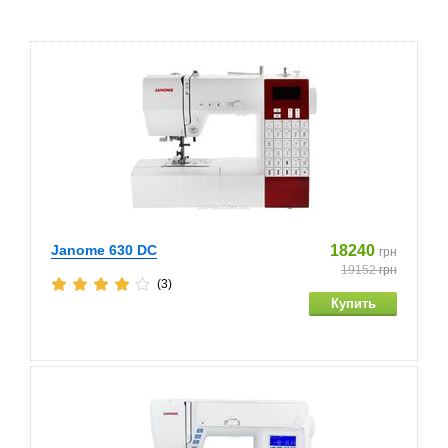
Janome 630 DC
18240
грн
19152
грн
(3)