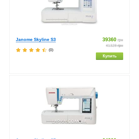
Janome Skyline S3
39360
грн
41328
грн
(0)