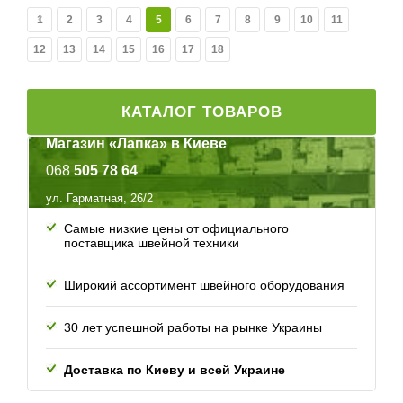
1
2
3
4
5
6
7
8
9
10
11
12
13
14
15
16
17
18
КАТАЛОГ ТОВАРОВ
Магазин «Лапка» в Киеве
068
505 78 64
ул. Гарматная, 26/2
Самые низкие цены от официального
поставщика швейной техники
Широкий ассортимент швейного оборудования
30 лет успешной работы
на рынке Украины
Доставка по Киеву и всей
Украине