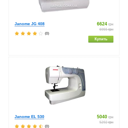
Janome JG 408
6624
грн
6955
грн
(0)
Janome EL 530
5040
грн
5292
грн
(0)