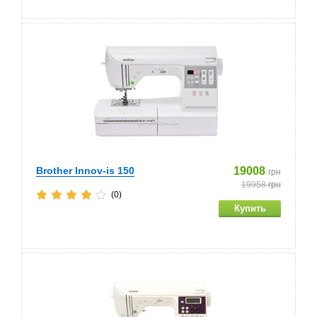
Brother Innov-is 150
19008
грн
19958
грн
(0)