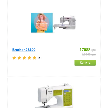
Brother JS100
17088
грн
17942
грн
(5)