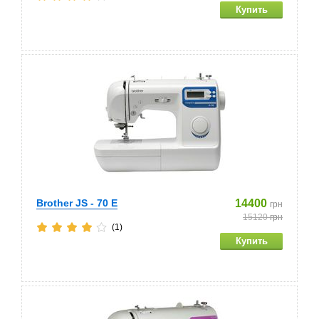
Brother JS - 70 E
14400
грн
15120
грн
(1)