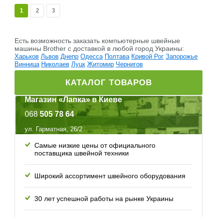
1
2
3
Есть возможность заказать компьютерные швейные
машины Brother c доставкой в любой город Украины:
Харьков
Львов
Днепр
Одесса
Полтава
Кривой Рог
Запорожье
Винница
Николаев
Луцк
Житомир
Чернигов
КАТАЛОГ ТОВАРОВ
Магазин «Лапка» в Киеве
068
505 78 64
ул. Гарматная, 26/2
Самые низкие цены от официального
поставщика швейной техники
Широкий ассортимент швейного оборудования
30 лет успешной работы
на рынке Украины