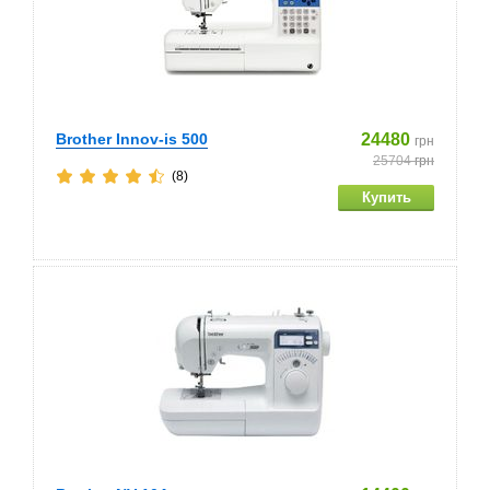
Brother Innov-is 500
24480
грн
25704
грн
(8)