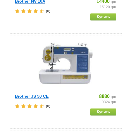
Brother NV 10A
14400
грн
15120
грн
(0)
Brother JS 50 CE
8880
грн
9324
грн
(0)