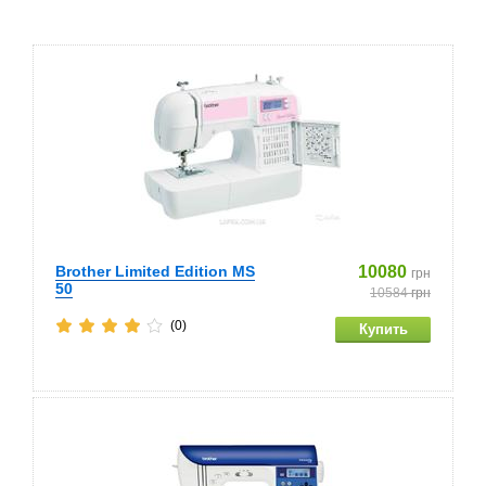
Brother Limited Edition MS
10080
грн
50
10584
грн
(0)