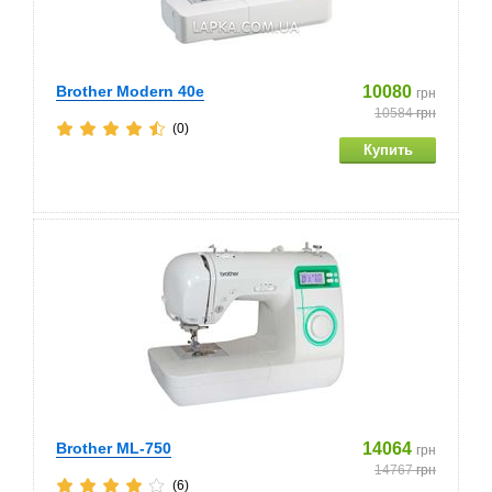
Brother Modern 40e
10080
грн
10584
грн
(0)
Brother ML-750
14064
грн
14767
грн
(6)