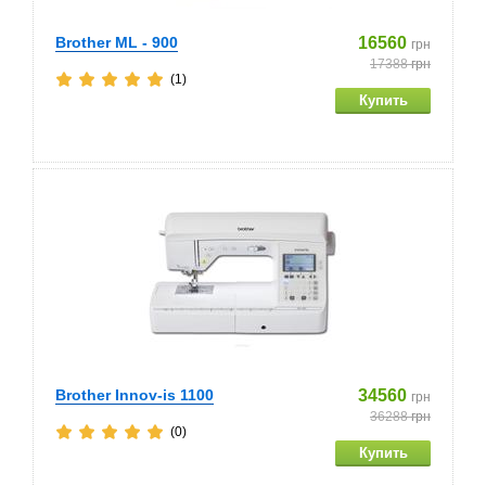
Brother ML - 900
16560
грн
17388
грн
(1)
Brother Innov-is 1100
34560
грн
36288
грн
(0)