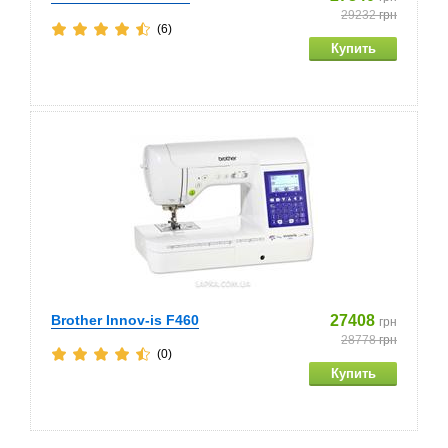
29232
грн
(6)
Brother Innov-is F460
27408
грн
28778
грн
(0)