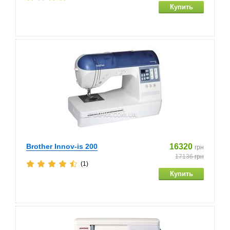
Brother Innov-is 200
16320
грн
17136
грн
(1)