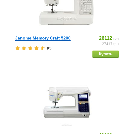
Janome Memory Craft 5200
26112
грн
27417
грн
(6)