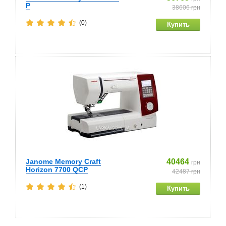
P
38606
грн
(0)
Janome Memory Craft
40464
грн
Horizon 7700 QCP
42487
грн
(1)