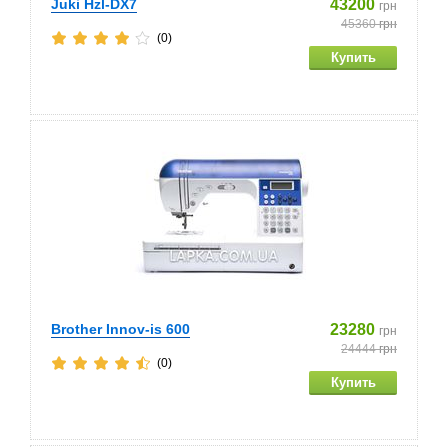
Juki Hzl-DX7
43200
грн
45360
грн
(0)
Brother Innov-is 600
23280
грн
24444
грн
(0)