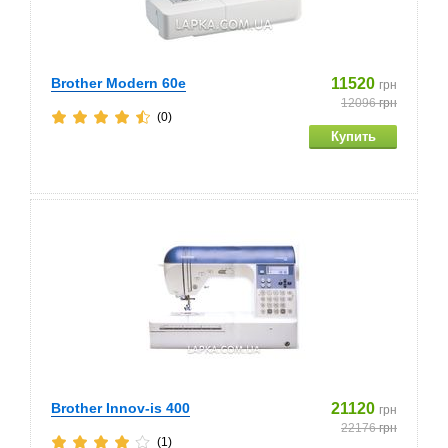
Brother Modern 60e
11520
грн
12096
грн
(0)
Brother Innov-is 400
21120
грн
22176
грн
(1)