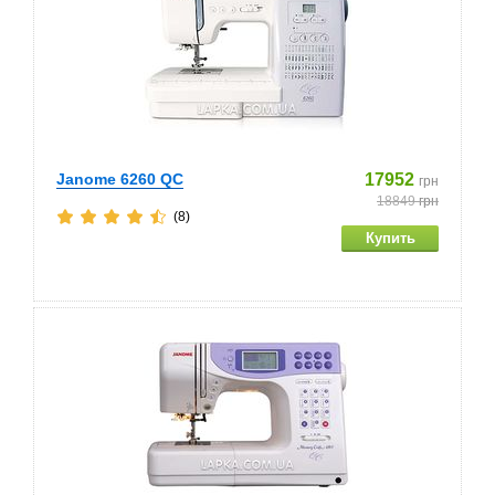
Janome 6260 QC
17952
грн
18849
грн
(8)