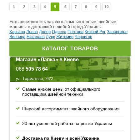
1
2
3
4
5
6
7
8
9
10
Есть возможность заказать компьютерные швейные
машины c доставкой в любой город Украины:
Харьков
Львов
Днепр
Одесса
Полтава
Кривой Рог
Запорожье
Винница
Николаев
Луцк
Житомир
Чернигов
КАТАЛОГ ТОВАРОВ
Магазин «Лапка» в Киеве
068
505 78 64
ул. Гарматная, 26/2
Самые низкие цены от официального
поставщика швейной техники
Широкий ассортимент швейного оборудования
30 лет успешной работы
на рынке Украины
Доставка по Киеву и всей
Украине