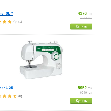
her SL 7
4176
грн
4384
грн
(1)
her L 25
5952
грн
6249
грн
(0)