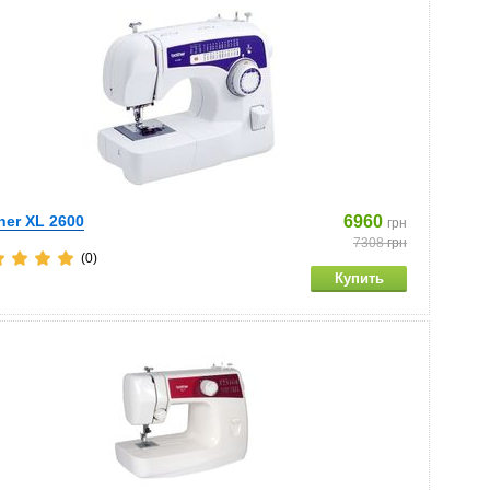
her XL 2600
6960
грн
7308
грн
(0)