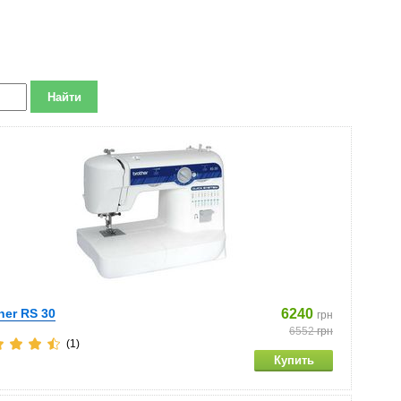
her RS 30
6240
грн
6552
грн
(1)