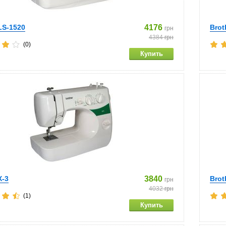
LS-1520
4176
Brot
грн
4384
грн
(0)
X-3
3840
Brot
грн
4032
грн
(1)