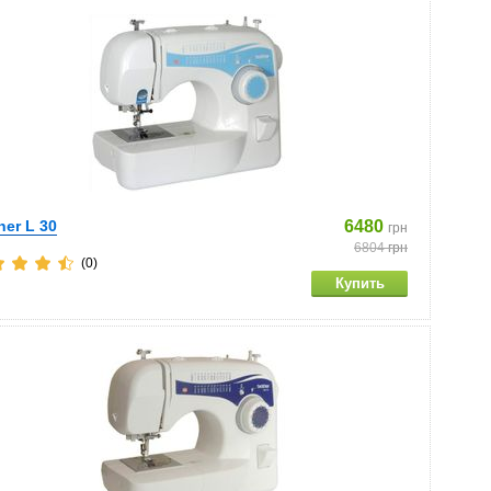
her L 30
6480
грн
6804
грн
(0)