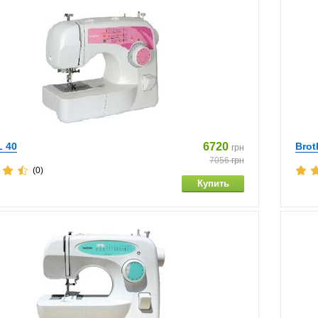
L 40
6720
Brot
грн
7056
грн
(0)