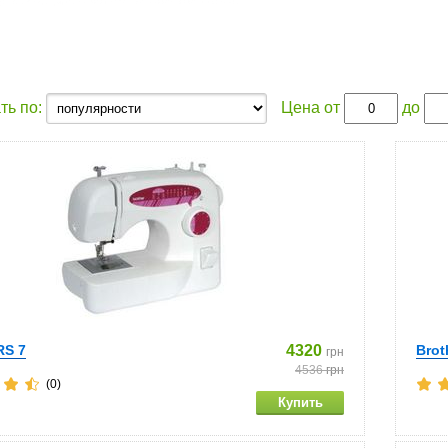
ть по:
Цена от
до
RS 7
4320
Brot
грн
4536
грн
(0)