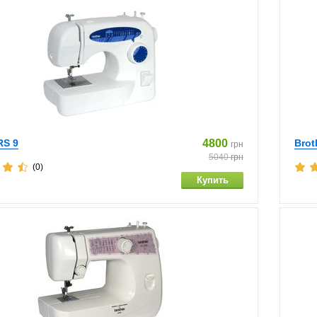
RS 9
4800
Brot
грн
5040
грн
(0)