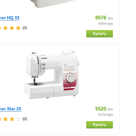
her HQ 33
6576
грн
6904
грн
(0)
her Star 25
5520
грн
5796
грн
(0)