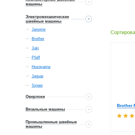
машины
Электромеханические
швейные машины
Janome
Сортирова
Brother
Juki
Pfaff
Husqvarna
Jaguar
Singer
Оверлоки
Brother 
Вязальные машины
Промышленные швейные
машины