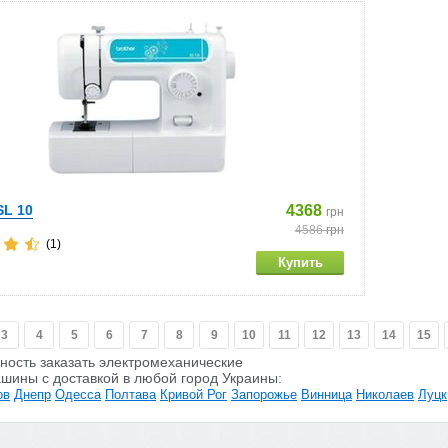
SL 10
4368
грн
4586
грн
(1)
3
4
5
6
7
8
9
10
11
12
13
14
15
ность заказать электромеханические
шины c доставкой в любой город Украины:
ов
Днепр
Одесса
Полтава
Кривой Рог
Запорожье
Винница
Николаев
Луцк