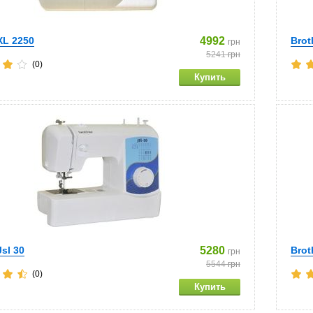
XL 2250
4992
Brot
грн
5241
грн
(0)
Jsl 30
5280
Brot
грн
5544
грн
(0)