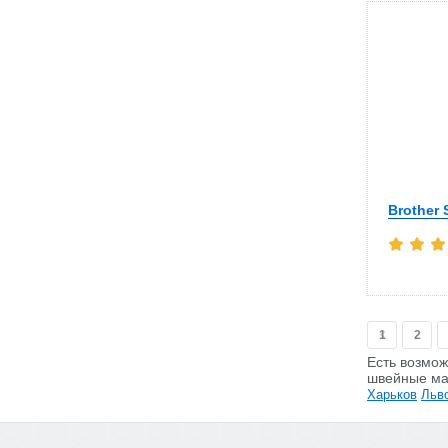
Brother 
1
2
Есть возмож
швейные ма
Харьков
Льв