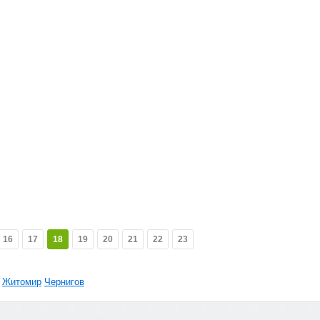
16
17
18
19
20
21
22
23
Житомир
Чернигов