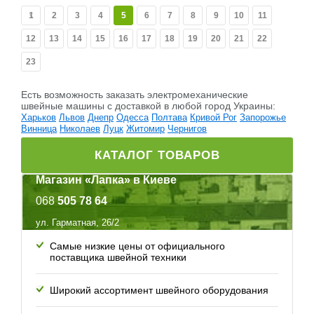
1
2
3
4
5
6
7
8
9
10
11
12
13
14
15
16
17
18
19
20
21
22
23
Есть возможность заказать электромеханические
швейные машины c доставкой в любой город Украины:
Харьков
Львов
Днепр
Одесса
Полтава
Кривой Рог
Запорожье
Винница
Николаев
Луцк
Житомир
Чернигов
КАТАЛОГ ТОВАРОВ
Магазин «Лапка» в Киеве
068
505 78 64
ул. Гарматная, 26/2
Самые низкие цены от официального
поставщика швейной техники
Широкий ассортимент швейного оборудования