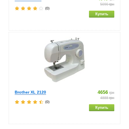
5090
грн
(0)
Brother XL 2120
4656
грн
4888
грн
(0)