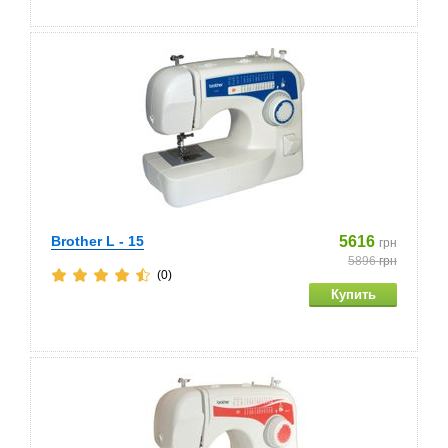
Brother L - 15
5616
грн
5896
грн
(0)