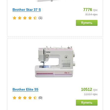
Brother Star 37 S
7776
грн
8164
грн
(1)
Brother Elite 55
10512
грн
11037
грн
(0)