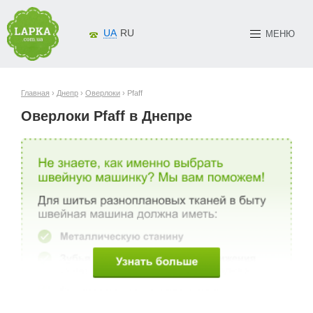
UA
RU
МЕНЮ
Главная
›
Днепр
›
Оверлоки
› Pfaff
Оверлоки Pfaff в Днепре