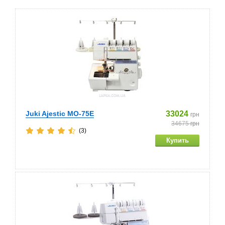
Juki Ajestic MO-75E
33024
грн
34675
грн
(3)