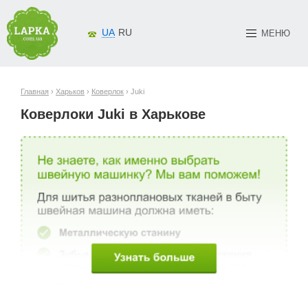
UA
RU
МЕНЮ
Главная
›
Харьков
›
Коверлок
› Juki
Коверлоки Juki в Харькове