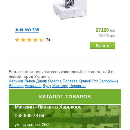
Juki MO 735
27120
грн
28476
грн
(5)
Есть возможность заказать коверлок Juki c доставкой в
любой город Украины:
Харьков
Львов
Днепр
Одесса
Полтава
Кривой Рог
Запорожье
Винница
Николаев
Луцк
Житомир
Чернигов
КАТАЛОГ ТОВАРОВ
Магазин «Лапка» в Харькове
068
505 78 64
ул. Гарматная, 26/2