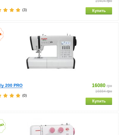
19404
грн
(3)
ly 200 PRO
16080
грн
16884
грн
(0)