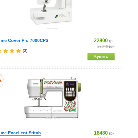
me Cover Pro 7000CPS
22800
грн
23940
грн
(3)
me Excellent Stitch
18480
грн