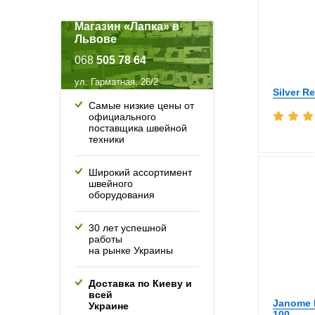
Магазин «Лапка» в
Львове
068
505 78 64
ул. Гарматная, 26/2
Silver R
Самые низкие цены от
официального
поставщика швейной
техники
Широкий ассортимент
швейного
оборудования
30 лет успешной
работы
на рынке Украины
Доставка по Киеву и
всей
Janome E
Украине
100