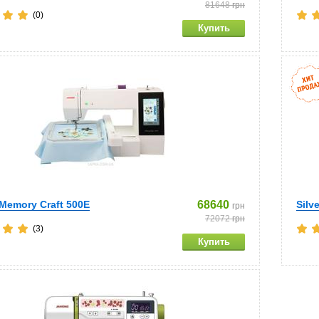
81648
грн
(0)
Memory Craft 500E
68640
Silv
грн
72072
грн
(3)