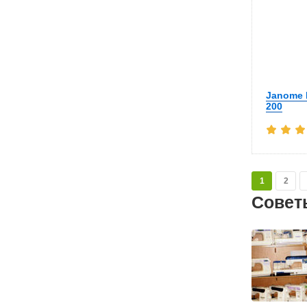
Janome E
200
1
2
Совет