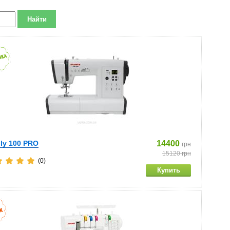
ly 100 PRO
14400
грн
15120
грн
(0)