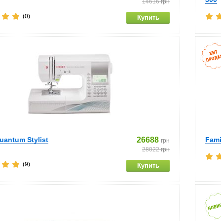
14616
грн
(0)
uantum Stylist
26688
Fami
грн
28022
грн
(9)