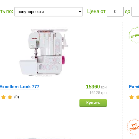
ть по:
Цена от
до
xcellent Lock 777
15360
Fami
грн
16128
грн
(0)