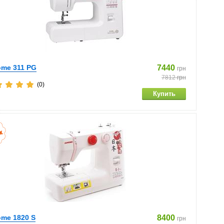
ome 311 PG
7440
грн
7812
грн
(0)
me 1820 S
8400
грн