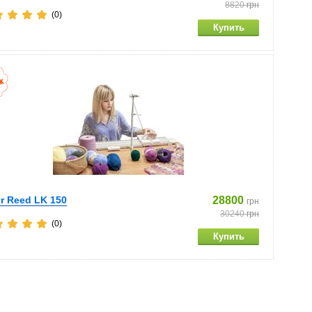
8820
грн
(0)
er Reed LK 150
28800
грн
30240
грн
(0)