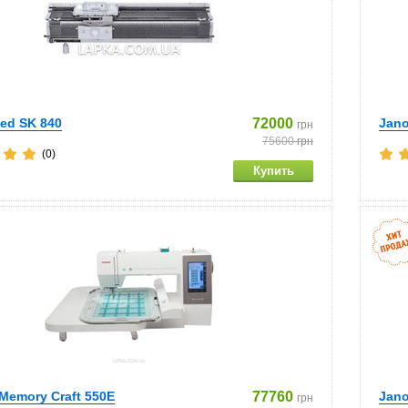
eed SK 840
72000
Jan
грн
75600
грн
(0)
Memory Craft 550E
77760
Jano
грн