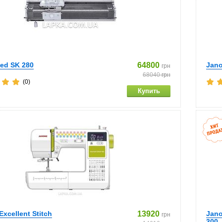
eed SK 280
64800
Jano
грн
68040
грн
(0)
xcellent Stitch
13920
Jano
грн
300