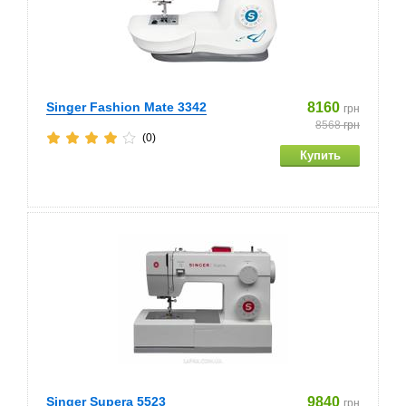
Singer Fashion Mate 3342
8160
грн
8568
грн
(0)
Singer Supera 5523
9840
грн