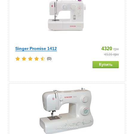
Singer Promise 1412
4320
грн
4536
грн
(0)