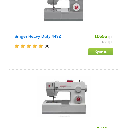
Singer Heavy Duty 4432
10656
грн
11188
грн
(0)