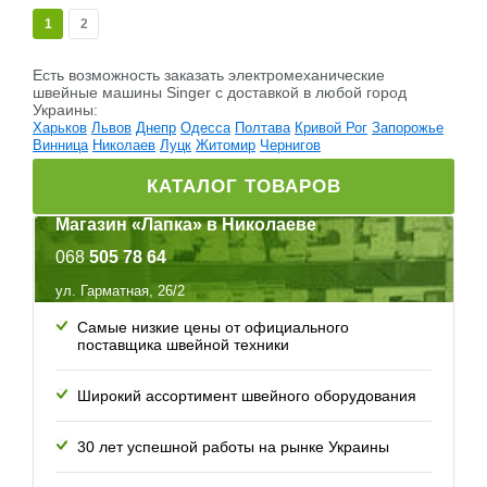
1
2
Есть возможность заказать электромеханические
швейные машины Singer c доставкой в любой город
Украины:
Харьков
Львов
Днепр
Одесса
Полтава
Кривой Рог
Запорожье
Винница
Николаев
Луцк
Житомир
Чернигов
КАТАЛОГ ТОВАРОВ
Магазин «Лапка» в Николаеве
068
505 78 64
ул. Гарматная, 26/2
Самые низкие цены от официального
поставщика швейной техники
Широкий ассортимент швейного оборудования
30 лет успешной работы
на рынке Украины