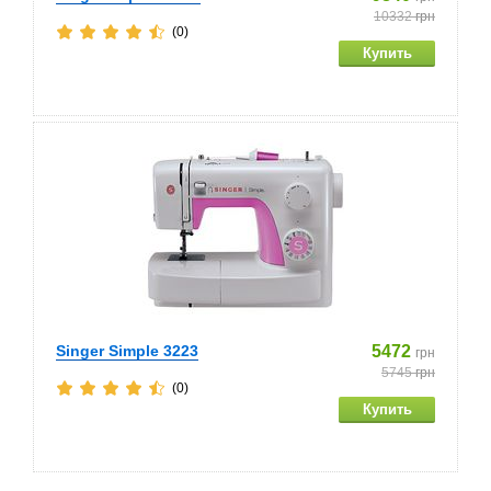
10332
грн
(0)
Singer Simple 3223
5472
грн
5745
грн
(0)