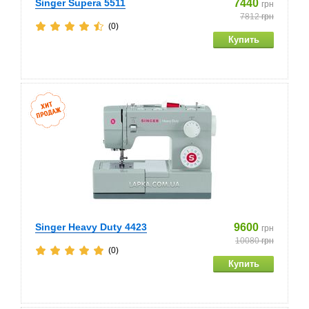
Singer Supera 5511
7440
грн
7812
грн
(0)
Singer Heavy Duty 4423
9600
грн
10080
грн
(0)