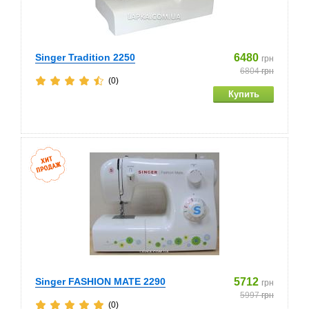
Singer Tradition 2250
6480
грн
6804
грн
(0)
Singer FASHION MATE 2290
5712
грн
5997
грн
(0)