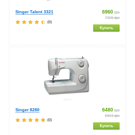
Singer Talent 3321
6960
грн
7308
грн
(0)
Singer 8280
6480
грн
6804
грн
(0)