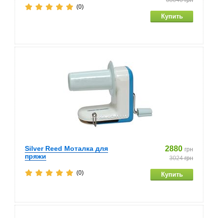
68040
грн
(0)
Silver Reed Моталка для
2880
грн
пряжи
3024
грн
(0)