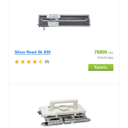
Silver Reed Sk 830
76800
грн
80640
грн
(0)