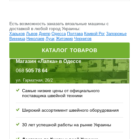
Есть возможность заказать вязальные машины c
доставкой в любой город Украины:
Харьков
Львов
Днепр
Одесса
Полтава
Кривой Рог
Запорожье
Винница
Николаев
Луцк
Житомир
Чернигов
КАТАЛОГ ТОВАРОВ
Магазин «Лапка» в Одессе
068
505 78 64
ул. Гарматная, 26/2
Самые низкие цены от официального
поставщика швейной техники
Широкий ассортимент швейного оборудования
30 лет успешной работы
на рынке Украины