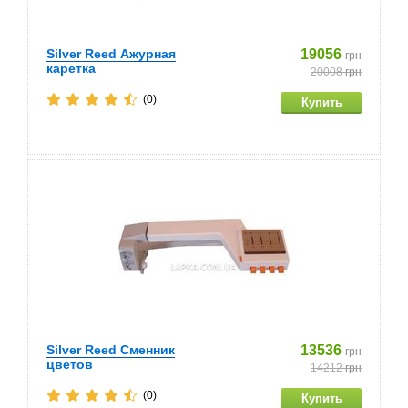
Silver Reed Ажурная
19056
грн
каретка
20008
грн
(0)
Silver Reed Сменник
13536
грн
цветов
14212
грн
(0)