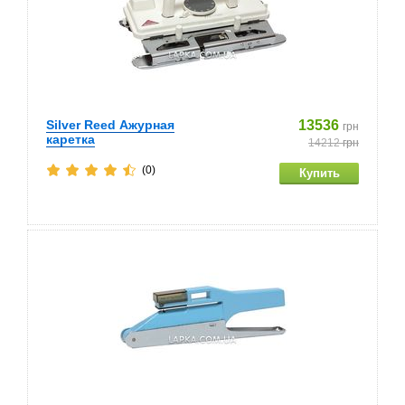
Silver Reed Ажурная
13536
грн
каретка
14212
грн
(0)