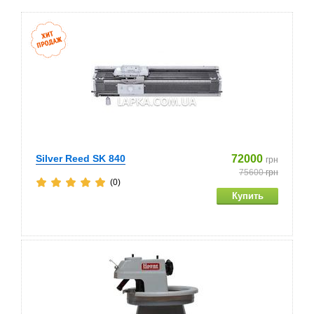
Silver Reed SK 840
72000
грн
75600
грн
(0)