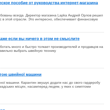
еское пособие от руководства интернет-магазина
ребованы всегда. Директор магазина Lapka Андрей Орлов решил
с в этой отрасли. Это интересно, обеспечивает финансовую
аже если вы ничего в этом не смыслите
отать много и быстро толкает производителей и продавцов на
равильно выбрать швейную технику
огою швейної машини
ної машини. Карантин змушує додати нас до свого гардеробу
ромадських місцях, насамперед людям, у яких є симптоми