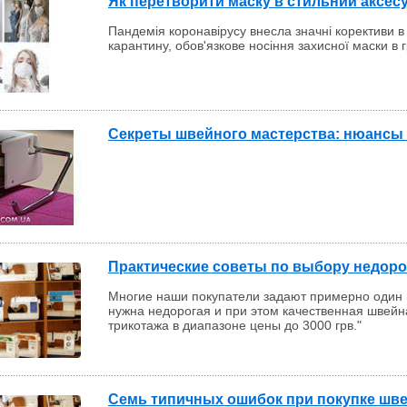
Як перетворити маску в стильний аксес
Пандемія коронавірусу внесла значні корективи
карантину, обов'язкове носіння захисної маски в г
Секреты швейного мастерства: нюансы
Практические советы по выбору недор
Многие наши покупатели задают примерно один 
нужна недорогая и при этом качественная швейн
трикотажа в диапазоне цены до 3000 грв."
Семь типичных ошибок при покупке шве