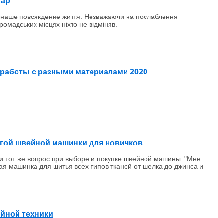
уар
 в наше повсякденне життя. Незважаючи на послаблення
ромадських місцях ніхто не відміняв.
 работы с разными материалами 2020
огой швейной машинки для новичков
и тот же вопрос при выборе и покупке швейной машины: "Мне
ая машинка для шитья всех типов тканей от шелка до джинса и
йной техники