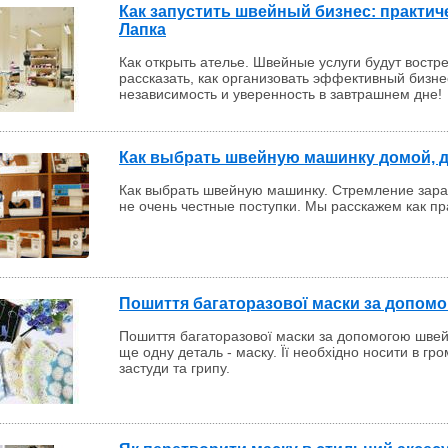
Как запустить швейный бизнес: практич
Лапка
Как открыть ателье. Швейные услуги будут вост
рассказать, как организовать эффективный бизне
независимость и уверенность в завтрашнем дне!
Как выбрать швейную машинку домой, д
Как выбрать швейную машинку. Стремление зараб
не очень честные поступки. Мы расскажем как п
Пошиття багаторазової маски за допом
Пошиття багаторазової маски за допомогою швей
ще одну деталь - маску. Її необхідно носити в г
застуди та грипу.