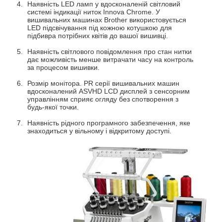
Наявність LED ламп у вдосконаленій світловий
системі індикації ниток Innova Chrome. У
вишивальних машинах Brother використовується
LED підсвічування під кожною котушкою для
підбивра потрібних квітів до вашої вишивці.
Наявність світлового повідомлення про стан нитки
дає можливість менше витрачати часу на контроль
за процесом вишивки.
Розмір монітора. PR серії вишивальних машин
вдосконалений ASVHD LCD дисплей з сенсорним
управлінням сприяє огляду без спотворення з
будь-якої точки.
Наявність рідного програмного забезпечення, яке
знаходиться у вільному і відкритому доступі.