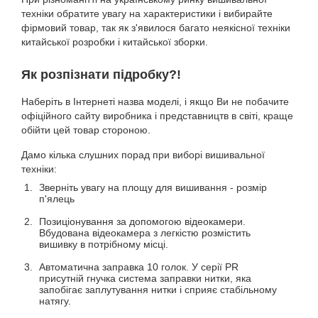
техніки обратите увагу на характеристики і вибирайте
фірмовий товар, так як з'явилося багато неякісної техніки
китайської розробки і китайської зборки.
Як розпізнати підробку?!
Наберіть в Інтернеті назва моделі, і якщо Ви не побачите
офіційного сайту виробника і представництв в світі, краще
обійти цей товар стороною.
Дамо кілька слушних порад при виборі вишивальної
техніки:
Зверніть увагу на площу для вишивання - розмір
п'ялець
Позиціонування за допомогою відеокамери.
Вбудована відеокамера з легкістю розмістить
вишивку в потрібному місці.
Автоматична заправка 10 голок. У серії PR
присутній гнучка система заправки нитки, яка
запобігає заплутування нитки і сприяє стабільному
натягу.