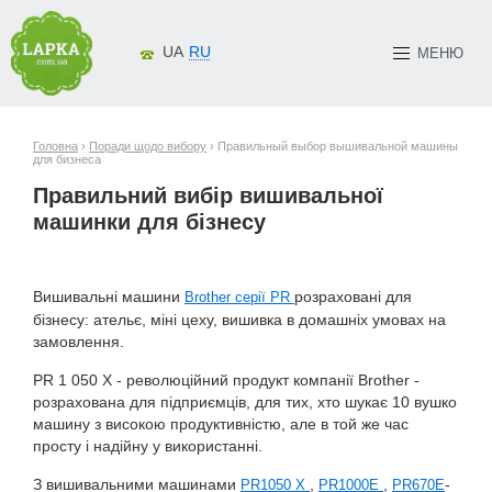
UA
RU
МЕНЮ
Головна
›
Поради щодо вибору
› Правильный выбор вышивальной машины
для бизнеса
Правильний вибір вишивальної
машинки для бізнесу
Вишивальні машини
розраховані для
Brother серії PR
бізнесу: ательє, міні цеху, вишивка в домашніх умовах на
замовлення.
PR 1 050 Х - революційний продукт компанії Brother -
розрахована для підприємців, для тих, хто шукає 10 вушко
машину з високою продуктивністю, але в той же час
просту і надійну у використанні.
З вишивальними машинами
,
,
-
PR1050 X
PR1000E
PR670E