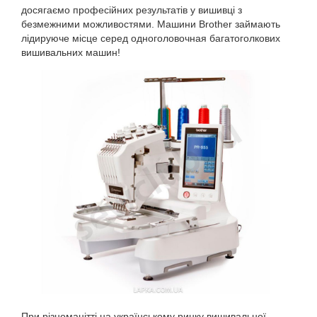
досягаємо професійних результатів у вишивці з
безмежними можливостями. Машини Brother займають
лідируюче місце серед одноголовочная багатоголкових
вишивальних машин!
При різноманітті на українському ринку вишивальної