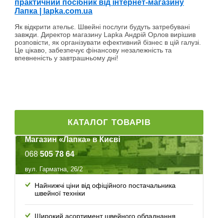
практичний посібник від інтернет-магазину
Лапка | lapka.com.ua
Як відкрити ательє. Швейні послуги будуть затребувані
завжди. Директор магазину Lapka Андрій Орлов вирішив
розповісти, як організувати ефективний бізнес в цій галузі.
Це цікаво, забезпечує фінансову незалежність та
впевненість у завтрашньому дні!
КАТАЛОГ ТОВАРІВ
Магазин «Лапка» в Києві
068
505 78 64
вул. Гарматна, 26/2
Найнижчі ціни від офіційного постачальника
швейної техніки
Широкий асортимент швейного обладнання