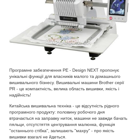
Програмне забезпечення PE - Design NEXT пропонує
унікальні функції для власників малого та домашнього
вишивального бізнесу. Вишивальні машини Brother серії
PR - це компактність, велика область вишивки, якість і
надійність!
Китайська вишивальна техніка - це відсутність рідного
програмного продукту: половину робочого дня
втрачається на заправку ниток, машини не завжди бачать
пяльци, отсутстяття центрування малюнка, функція
"останнього стібка", залишають "махру" - про якість
вишивки взагалі не йдеться.