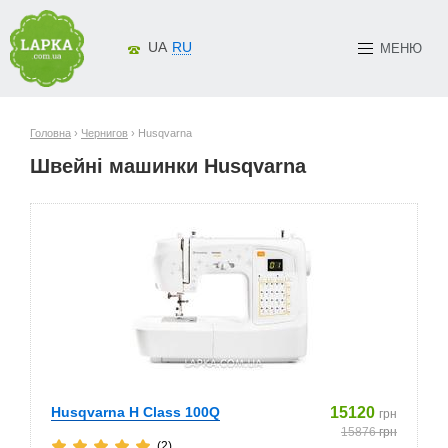
UA
RU
МЕНЮ
Головна
›
Чернигов
› Husqvarna
Швейні машинки Husqvarna
Husqvarna H Class 100Q
15120
грн
15876
грн
(2)