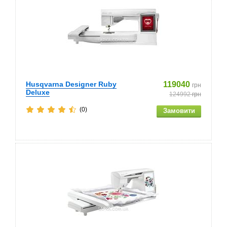
Husqvarna Designer Ruby
119040
грн
Deluxe
124992
грн
(0)