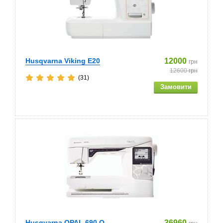
Husqvarna Viking E20
12000
грн
12600
грн
(31)
Husqvarna OPAL 690 Q
36960