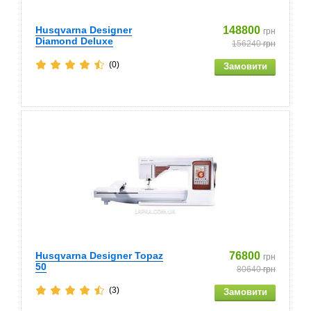
Husqvarna Designer
148800
грн
Diamond Deluxe
156240
грн
(0)
Husqvarna Designer Topaz
76800
грн
50
80640
грн
(3)