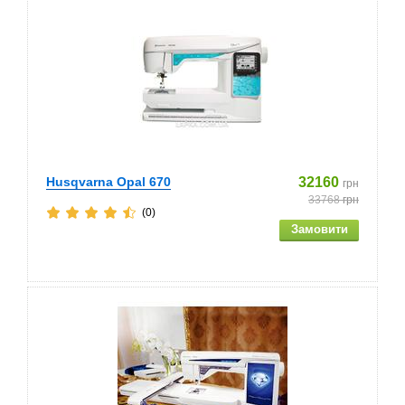
Husqvarna Opal 670
32160
грн
33768
грн
(0)