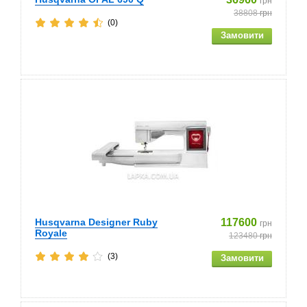
грн
38808
грн
(0)
Husqvarna Designer Ruby
117600
грн
Royale
123480
грн
(3)