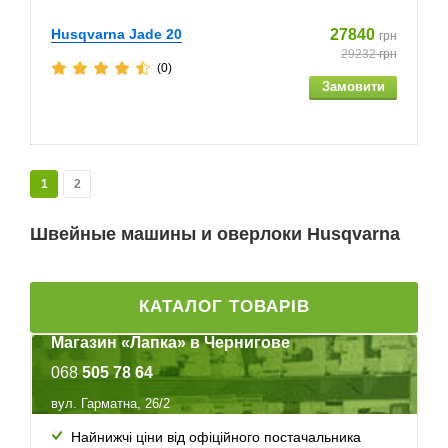
Husqvarna Jade 20
27840
грн
29232
грн
(0)
1
2
Швейные машины и оверлоки Husqvarna
КАТАЛОГ ТОВАРІВ
Магазин «Лапка» в Чернигове
068
505 78 64
вул. Гарматна, 26/2
Найнижчі ціни від офіційного постачальника