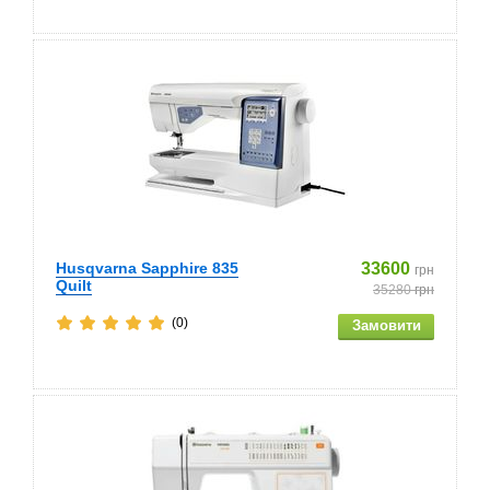
Husqvarna Sapphire 835
33600
грн
Quilt
35280
грн
(0)