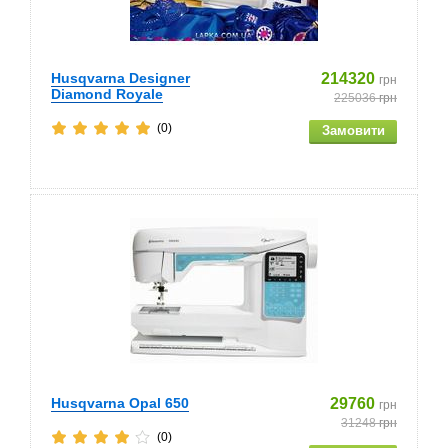
Husqvarna Designer
214320
грн
Diamond Royale
225036
грн
(0)
Husqvarna Opal 650
29760
грн
31248
грн
(0)