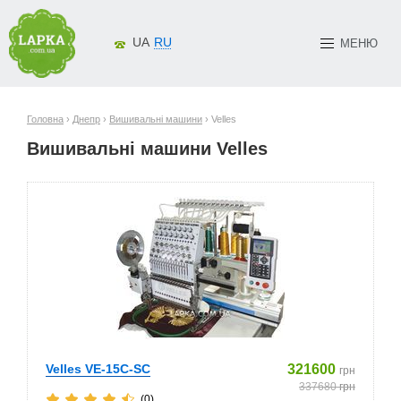
UA
RU
МЕНЮ
Головна
›
Днепр
›
Вишивальні машини
› Velles
Вишивальні машини Velles
Velles VE-15C-SC
321600
грн
337680
грн
(0)