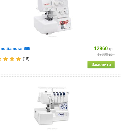
12960
me Samurai 888
грн
13608
грн
(15)