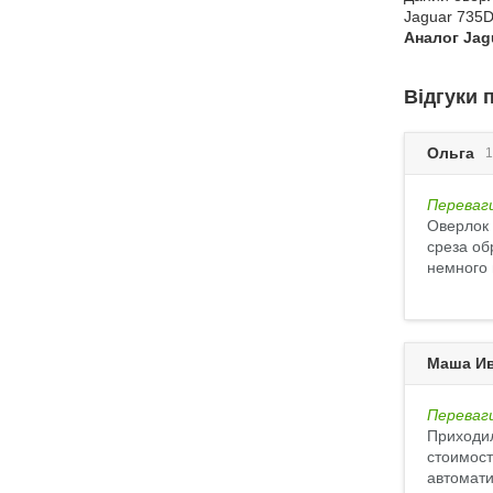
Jaguar 735D
Аналог Jagu
Відгуки 
Ольга
1
Переваг
Оверлок 
среза об
немного 
Маша И
Переваг
Приходил
стоимост
автомати