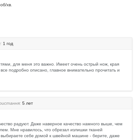
об/хв.
я:
1 год
итями, для меня это важно. Имеет очень острый нож, края
ии все подробно описано, главное внимательно прочитать и
ористання:
5 лет
чество радуют. Даже наверное качество намного выше, чем
блем. Мне нравилось, что обрезал излишки тканей
ли выбираете себе домой к швейной машине - берите, даже