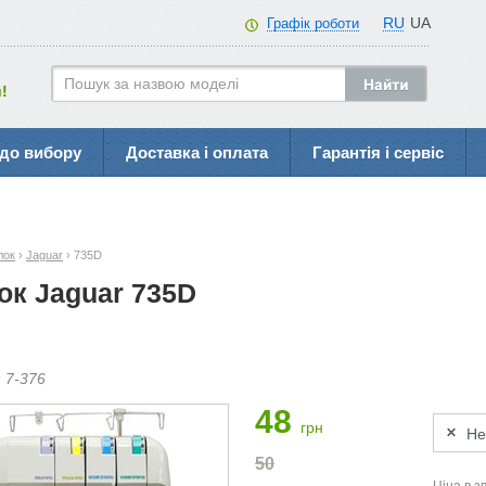
RU
UA
Графік роботи
!
до вибору
Доставка і оплата
Гарантія і сервіс
лок
›
Jaguar
› 735D
ок Jaguar 735D
:
7-
376
48
грн
Не
50