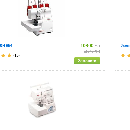
10800
4SH 654
Jano
грн
11340
грн
(15)