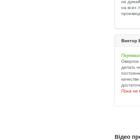
не думай
на всех 
производ
Виктор 
Переваг
Оверлок 
делать н
постоянн
качестве
достаточ
Пока не 
Відео пр