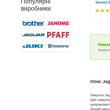
Популярні
Janome 5
виробники
Немає
Залиште
Опис Jag
Оверлок Jag
Цей оверлок
напрявляютс
Даний оверл