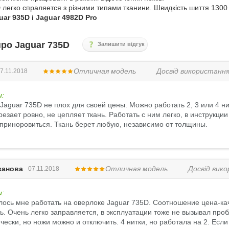
 легко спраляется з різними типами тканини. Швидкість шиття 1300 
ar 935D і Jaguar 4982D Pro
про Jaguar 735D
Залишити відгук
Отличная модель
Досвід використанн
7.11.2018
и:
Jaguar 735D не плох для своей цены. Можно работать 2, 3 или 4 н
резает ровно, не цепляет ткань. Работать с ним легко, в инструкц
приноровиться. Ткань берет любую, независимо от толщины.
ванова
Отличная модель
Досвід вик
07.11.2018
и:
ось мне работать на оверлоке Jaguar 735D. Соотношение цена-ка
ь. Очень легко заправляется, в эксплуатации тоже не вызывал про
чески, но ножи можно и отключить. 4 нитки, но работала на 2. Ес