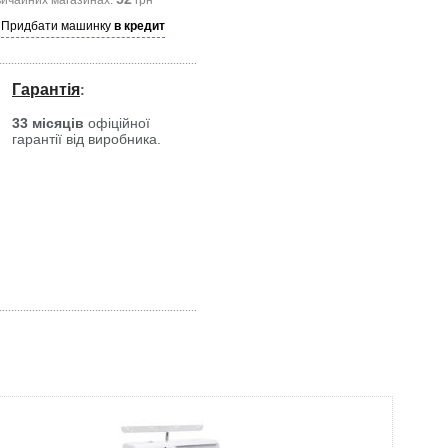
вичайних магазинах:
грн
Придбати машинку
в кредит
Гарантія
:
33 місяців
офіційної
гарантії від виробника.