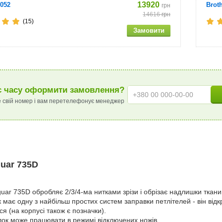
13920
052
Brot
грн
14616
грн
(15)
 часу оформити замовлення?
 свій номер і вам перетелефонує менеджер
uar 735D
uar 735D обробляє 2/3/4-ма нитками зрізи і обрізає надлишки ткан
 має одну з найбільш простих систем заправки петлітелей - він від
я (на корпусі також є позначки).
ок може працювати в режимі відключених ножів.