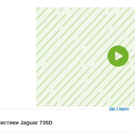
Ще 1 відео
истики Jaguar 735D