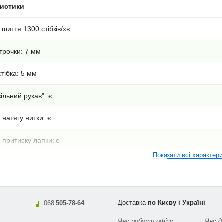
ристики
 шиття 1300 стібків/хв
трочки: 7 мм
тібка: 5 мм
ільний рукав": є
 натягу нитки: є
 притиску лапки: є
Показати всі характер
стема заправки нитки: є
іальна подача: є
Доставка
по Києву і Україні
068
505-78-64
апобігання перекручування нитки: є
Час роботи офісу:
Час д