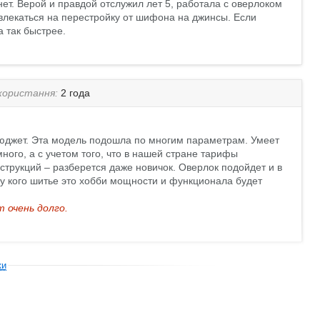
нет. Верой и правдой отслужил лет 5, работала с оверлоком
твлекаться на перестройку от шифона на джинсы. Если
а так быстрее.
икористання:
2 года
бюджет. Эта модель подошла по многим параметрам. Умеет
ного, а с учетом того, что в нашей стране тарифы
струкций – разберется даже новичок. Оверлок подойдет и в
 у кого шитье это хобби мощности и функционала будет
 очень долго.
ки