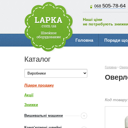
505-78-64
068
Наші ціни
не потребують знижки
Головна
Поради що
Каталог
Головна
›
Овер
Оверл
Лідери продажу
Акції
Код товару
Знижки
Вишивальні машини
Комп'ютерні швейні