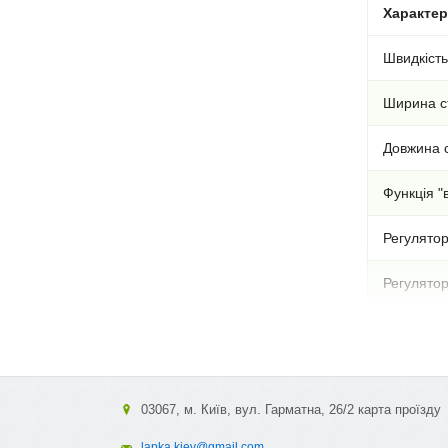
Характе
Швидкість
Ширина с
Довжина с
Функція "в
Регулятор
Регулятор
Проста си
Диференц
03067, м. Київ, вул. Гарматна, 26/2 карта проїзду
Система з
lapka.kiev@gmail.com