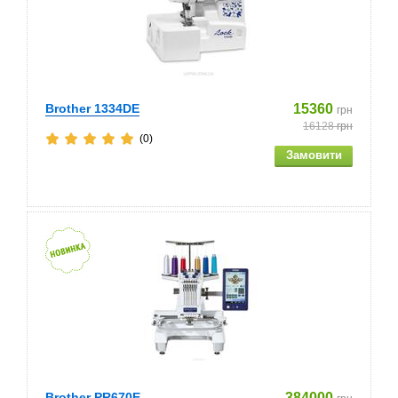
Brother 1334DE
15360
грн
16128
грн
(0)
Brother PR670E
384000