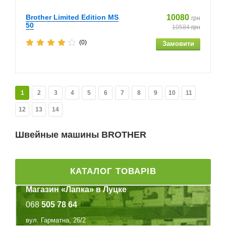
Brother Limited Edition MS
10080
грн
50
10584
грн
(0)
1
2
3
4
5
6
7
8
9
10
11
12
13
14
Швейные машины BROTHER
КАТАЛОГ ТОВАРІВ
Магазин «Лапка» в Луцке
068
505 78 64
вул. Гарматна, 26/2