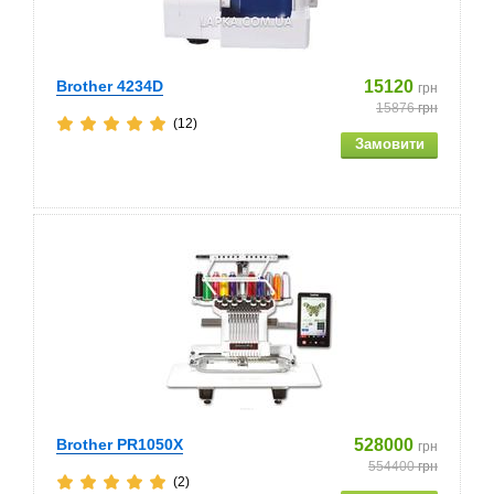
Brother 4234D
15120
грн
15876
грн
(12)
Brother PR1050X
528000
грн
554400
грн
(2)