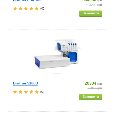
грн
403200
грн
(6)
Brother 5100D
20304
грн
21319
грн
(0)