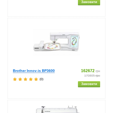
Brother Innov-is BP3600
162672
грн
170805
грн
(0)