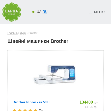
UA
RU
МЕНЮ
Головна
›
Луцк
› Brother
Швейні машинки Brother
Brother Innov - is V5LE
134400
грн
141120
грн
(0)