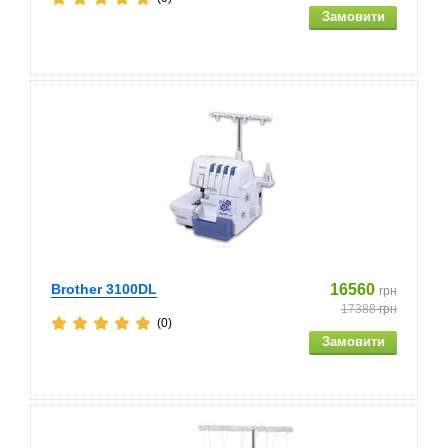
Brother 3100DL
16560
грн
17388
грн
(0)