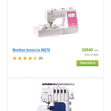
Brother Innov-is M270
32640
грн
34272
грн
(0)