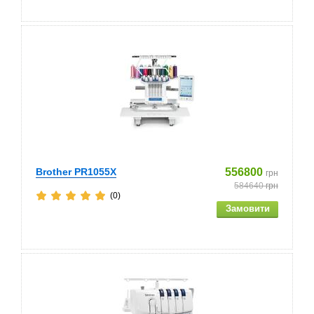
Brother PR1055X
556800
грн
584640
грн
(0)