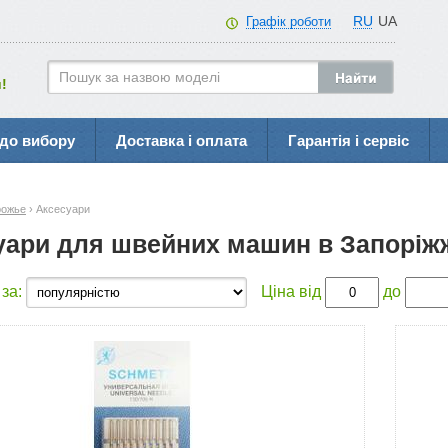
RU
UA
Графік роботи
!
до вибору
Доставка і оплата
Гарантія і сервіс
рожье
› Аксесуари
уари для швейних машин в Запоріж
 за:
Ціна від
до