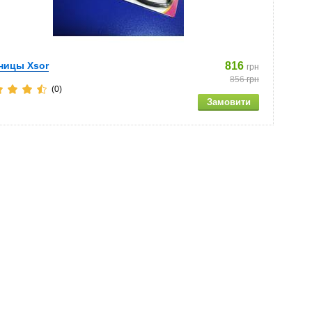
ницы Xsor
816
грн
856
грн
(0)