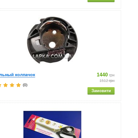
льный колпачок
1440
грн
1512
грн
(0)