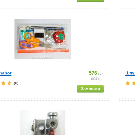
 nabor
576
Шпу
грн
604
грн
(0)