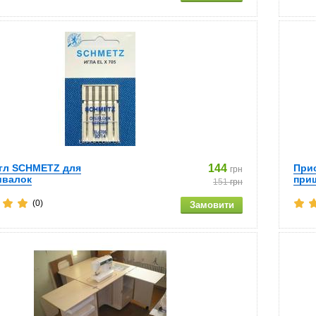
гл SCHMETZ для
144
При
грн
ивалок
при
151
грн
(0)