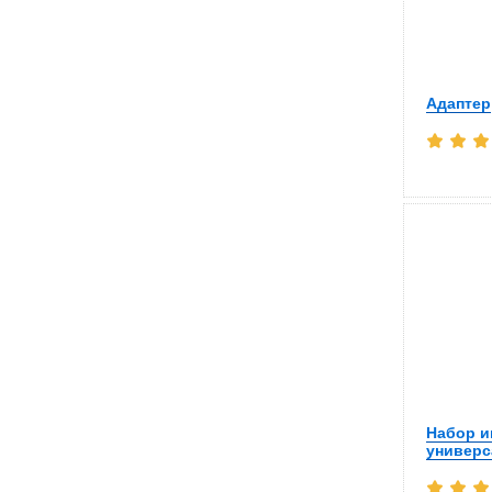
Адаптер
Набор и
универ