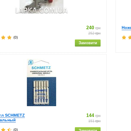
240
Нож
грн
252
грн
(0)
гл SCHMETZ
144
грн
сальный
151
грн
(0)