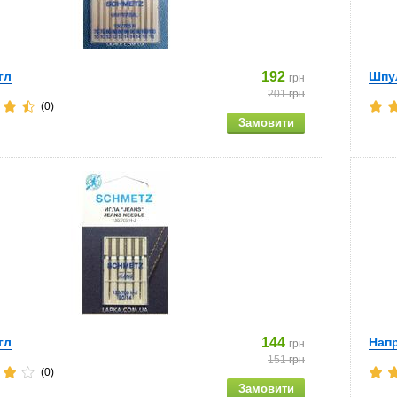
гл
192
Шпу
грн
201
грн
(0)
гл
144
Напр
грн
151
грн
(0)