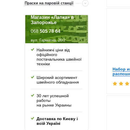
Праски на паровій станції
Магазин «Лапка» в
Запорожье
068
505 78 64
вул. Гарматна, 26/2
Найнижчі ціни від
офіційного
постачальника швейної
техніки
Набор и
распош
Широкий асортимент
швейного обладнання
30 лет успешной
работы
на рынке Украины
Доставка по Києву і
всій Україні