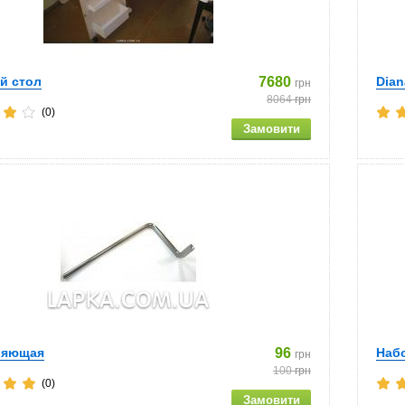
й стол
7680
Dia
грн
8064
грн
(0)
ляющая
96
Наб
грн
100
грн
(0)