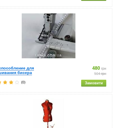
способление для
480
грн
шивания бисера
504
грн
(0)