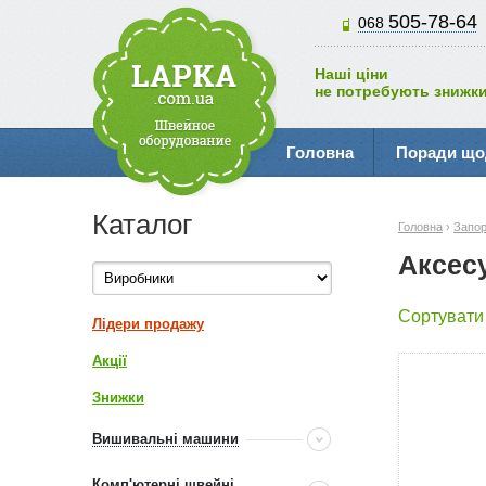
505-78-64
068
Наші ціни
не потребують знижки
Головна
Поради що
Каталог
Головна
›
Запо
Аксес
Сортувати
Лідери продажу
Акції
Знижки
Вишивальні машини
Комп'ютерні швейні