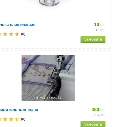
лька пластиковая
10
грн
10
грн
(0)
авитель для ткани
480
грн
504
грн
(0)