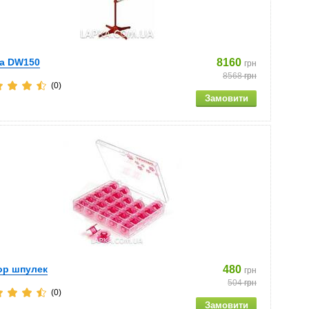
na DW150
8160
грн
8568
грн
(0)
ор шпулек
480
грн
504
грн
(0)