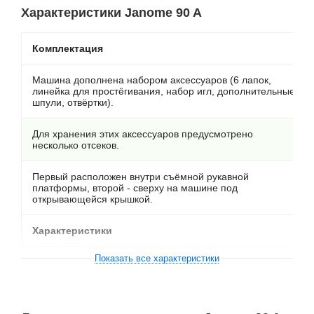
Характеристики Janome 90 A
Комплектация
Машина дополнена набором аксессуаров (6 лапок,
линейка для простёгивания, набор игл, дополнительные
шпули, отвёртки).
Для хранения этих аксессуаров предусмотрено
несколько отсеков.
Первый расположен внутри съёмной рукавной
платформы, второй - сверху на машине под
открывающейся крышкой.
Характеристики
Показать все характеристики
23 строчки:
прямая,зигзаг,эластичная,потайная,трикотажная,строчка
для пришивания резинки,кружева,оверлочные