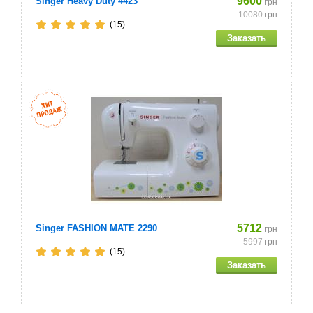
9600
Singer Heavy Duty 4423
грн
10080
грн
(15)
5712
Singer FASHION MATE 2290
грн
5997
грн
(15)